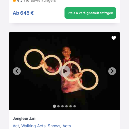
4,7
(16 Bewertungen)
Ab
645 €
Preis & Verfügbarkeit anfragen
Jongleur Jan
Act
,
Walking Acts
,
Shows
,
Acts