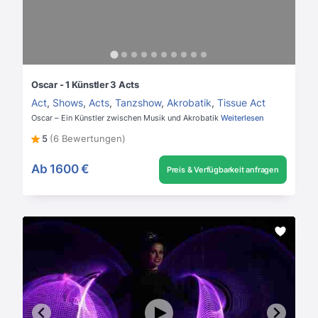
Oscar - 1 Künstler 3 Acts
Act
,
Shows
,
Acts
,
Tanzshow
,
Akrobatik
,
Tissue Act
Oscar – Ein Künstler zwischen Musik und Akrobatik
Weiterlesen
5
(6 Bewertungen)
Ab
1600 €
Preis & Verfügbarkeit anfragen