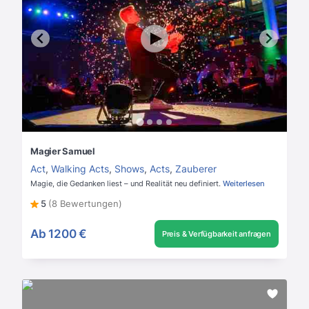
Magier Samuel
Act
,
Walking Acts
,
Shows
,
Acts
,
Zauberer
Magie, die Gedanken liest – und Realität neu definiert.
Weiterlesen
5
(8 Bewertungen)
Ab
1200 €
Preis & Verfügbarkeit anfragen