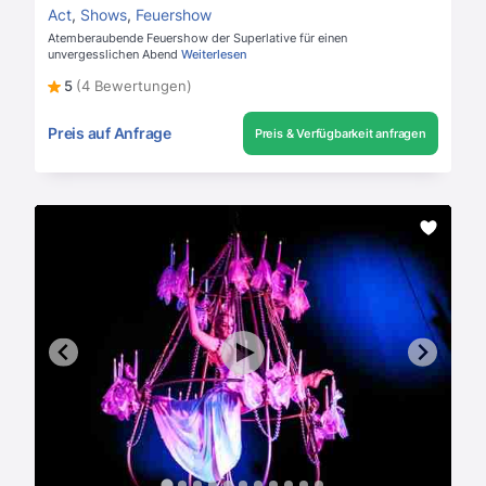
Act
,
Shows
,
Feuershow
Atemberaubende Feuershow der Superlative für einen
unvergesslichen Abend
Weiterlesen
5
(4 Bewertungen)
Preis auf Anfrage
Preis & Verfügbarkeit anfragen