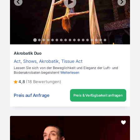
Akrobatik Duo
Act
,
Shows
,
Akrobatik
,
Tissue Act
Lassen Sie sich von der Beweglichkeit und Eleganz der Luft- und
Bodenakrobaten begeistern!
Weiterlesen
4,8
(18 Bewertungen)
Preis auf Anfrage
Preis & Verfügbarkeit anfragen