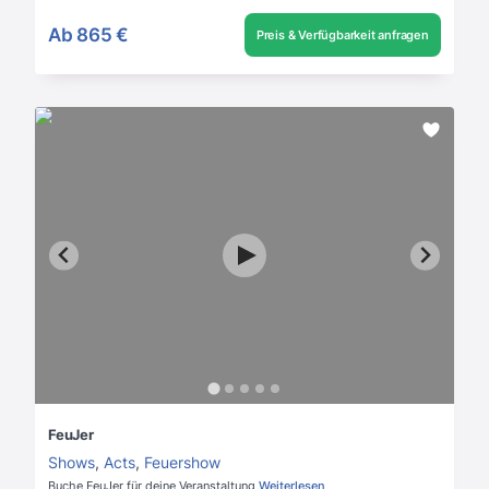
Ab
865 €
Preis & Verfügbarkeit anfragen
FeuJer
Shows
,
Acts
,
Feuershow
Buche FeuJer für deine Veranstaltung
Weiterlesen