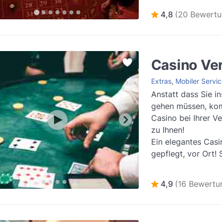
unt...
Weiterlesen
4,8
(20 Bewertu
Casino Ver
Extras
,
Mobiler Servic
Anstatt dass Sie i
gehen müssen, ko
Casino bei Ihrer V
zu Ihnen!
Ein elegantes Casi
gepflegt, vor Ort!
ein Casino für Ihre
Firmenveranstaltung
4,9
(16 Bewertu
Weiterlesen