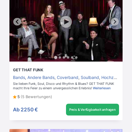
GET THAT FUNK
Bands
,
Andere Bands
,
Coverband
,
Soulband
,
Hochzeitsband
Sie lieben Funk, Soul, Disco und Rhythm & Blues? GET THAT FUNK
macht Ihre Feier zu einem unvergesslichen Erlebnis!
Weiterlesen
5
(5 Bewertungen)
Ab
2250 €
Preis & Verfügbarkeit anfragen