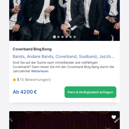
Coverband Bing Bang
Bands
,
Andere Bands
,
Coverband
,
Soulband
,
Jazzband
,
Hoc
Sind Sie auf der Suche nach mitreißender und vielfältigen
Coverband? Dann reisen Sie mit der Coverband Bing Bang durch die
Jahrzehnte!
Weiterlesen
5
(5 Bewertungen)
Ab
4200 €
Preis & Verfügbarkeit anfragen