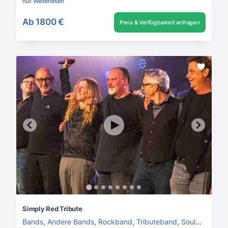
null
Weiterlesen
Ab
1800 €
Preis & Verfügbarkeit anfragen
Simply Red Tribute
Bands
,
Andere Bands
,
Rockband
,
Tributeband
,
Soulband