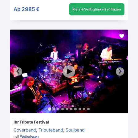
Ab
2985 €
Preis & Verfügbarkeit anfragen
Ihr Tribute Festival
Coverband
,
Tributeband
,
Soulband
null
Weiterlesen