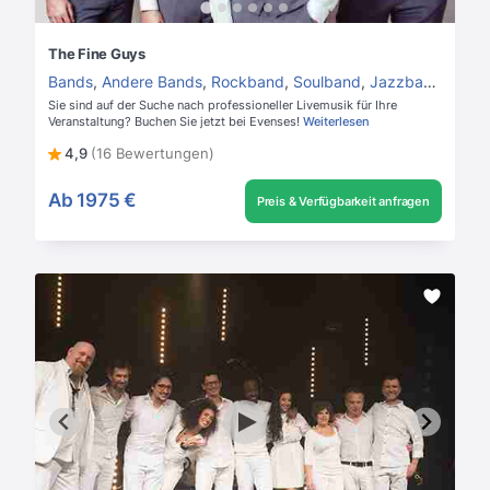
The Fine Guys
Bands
,
Andere Bands
,
Rockband
,
Soulband
,
Jazzband
,
Hoch
Sie sind auf der Suche nach professioneller Livemusik für Ihre
Veranstaltung? Buchen Sie jetzt bei Evenses!
Weiterlesen
4,9
(16 Bewertungen)
Ab
1975 €
Preis & Verfügbarkeit anfragen