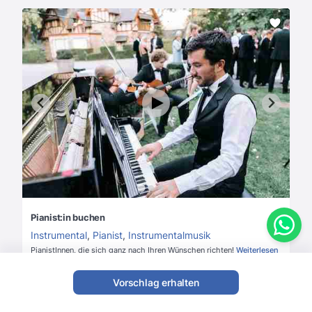
Pianist:in buchen
Instrumental
,
Pianist
,
Instrumentalmusik
PianistInnen, die sich ganz nach Ihren Wünschen richten!
Weiterlesen
5
(5 Bewertungen)
Vorschlag erhalten
Ab
Preis & Verfügbarkeit anfragen