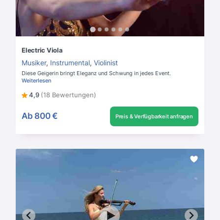
Electric Viola
Musiker
,
Instrumental
,
Violinist
Diese Geigerin bringt Eleganz und Schwung in jedes Event.
Weiterlesen
4,9
(18 Bewertungen)
Ab
800 €
Preis & Verfügbarkeit anfragen