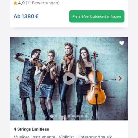
4,9
(11 Bewertungen)
Ab
1380 €
Preis & Verfügbarkeit anfragen
4 Strings Limitless
Musiker
,
Instrumental
,
Violinist
,
Hintergrundmusik