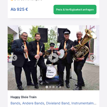
Ab
925 €
Preis & Verfügbarkeit anfragen
Happy Dixie Train
Bands
,
Andere Bands
,
Dixieland Band
,
Instrumentalmusik
,
Hin