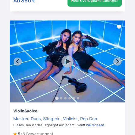
Ab
850 €
Preis & Verfügbarkeit anfragen
Violin&Voice
Musiker
,
Duos
,
Sängerin
,
Violinist
,
Pop Duo
Dieses Duo ist das Highlight auf jedem Event!
Weiterlesen
5
(6 Bewertungen)