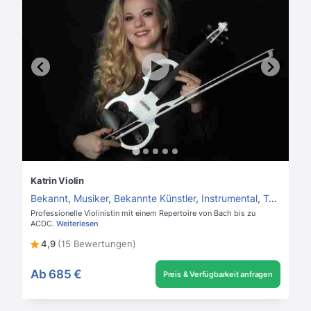
Katrin Violin
Bekannt
,
Musiker
,
Bekannte Künstler
,
Instrumental
,
Talentshow Kandidaten
Professionelle Violinistin mit einem Repertoire von Bach bis zu
ACDC.
Weiterlesen
4,9
(15 Bewertungen)
Ab
685 €
Preis & Verfügbarkeit anfragen