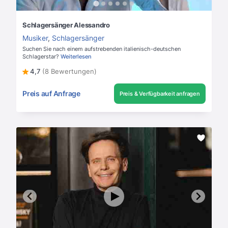
Schlagersänger Alessandro
Musiker
,
Schlagersänger
Suchen Sie nach einem aufstrebenden italienisch-deutschen
Schlagerstar?
Weiterlesen
4,7
(8 Bewertungen)
Preis auf Anfrage
Preis & Verfügbarkeit anfragen