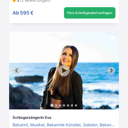
5
(2 Bewertungen)
Ab
595 €
Preis & Verfügbarkeit anfragen
Schlagersängerin Eva
Bekannt
,
Musiker
,
Bekannte Künstler
,
Solisten
,
Bekannte Sängerinnen