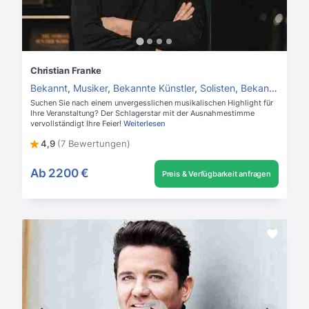
Christian Franke
Bekannt
,
Musiker
,
Bekannte Künstler
,
Solisten
,
Bekannte Sänger
Suchen Sie nach einem unvergesslichen musikalischen Highlight für
Ihre Veranstaltung? Der Schlagerstar mit der Ausnahmestimme
vervollständigt Ihre Feier!
Weiterlesen
4,9
(7 Bewertungen)
Ab
2200 €
Preis & Verfügbarkeit anfragen