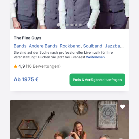
The Fine Guys
Bands
,
Andere Bands
,
Rockband
,
Soulband
,
Jazzband
,
Hoch
Sie sind auf der Suche nach professioneller Livemusik für Ihre
Veranstaltung? Buchen Sie jetzt bei Evenses!
Weiterlesen
4,9
(16 Bewertungen)
Ab
1975 €
Preis & Verfügbarkeit anfragen