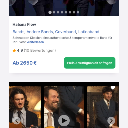
Habana Flow
Bands
,
Andere Bands
,
Coverband
,
Latinoband
Schnappen Sie sich eine authentische & temperamentvolle Band für
Ihr Event
Weiterlesen
4,9
(10 Bewertungen)
Ab
2650 €
Preis & Verfügbarkeit anfragen