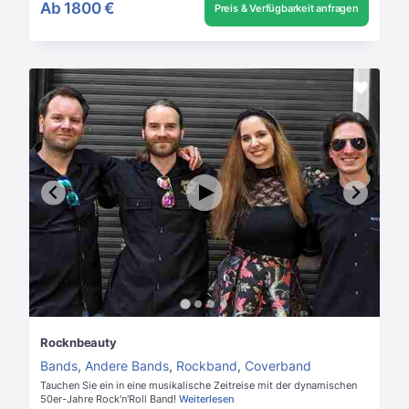
Ab
1800 €
Preis & Verfügbarkeit anfragen
Rocknbeauty
Bands
,
Andere Bands
,
Rockband
,
Coverband
Tauchen Sie ein in eine musikalische Zeitreise mit der dynamischen
50er-Jahre Rock'n'Roll Band!
Weiterlesen