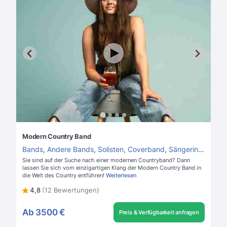
Modern Country Band
Bands
,
Andere Bands
,
Solisten
,
Coverband
,
Sängerin
,
Hochze
Sie sind auf der Suche nach einer modernen Countryband? Dann
lassen Sie sich vom einzigartigen Klang der Modern Country Band in
die Welt des Country entführen!
Weiterlesen
4,8
(12 Bewertungen)
Ab
3500 €
Preis & Verfügbarkeit anfragen