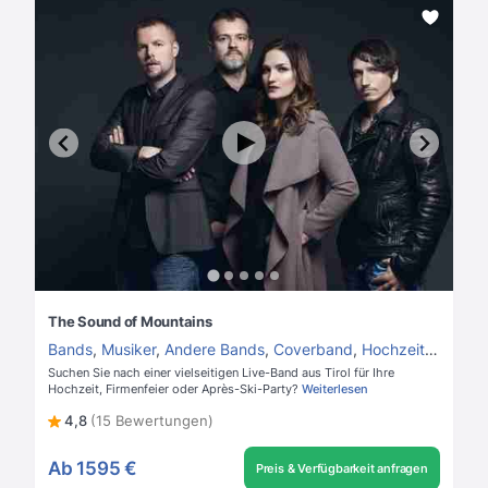
The Sound of Mountains
Bands
,
Musiker
,
Andere Bands
,
Coverband
,
Hochzeitsband
Suchen Sie nach einer vielseitigen Live-Band aus Tirol für Ihre
Hochzeit, Firmenfeier oder Après-Ski-Party?
Weiterlesen
4,8
(15 Bewertungen)
Ab
1595 €
Preis & Verfügbarkeit anfragen