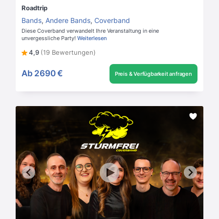
Roadtrip
Bands
,
Andere Bands
,
Coverband
Diese Coverband verwandelt Ihre Veranstaltung in eine
unvergessliche Party!
Weiterlesen
4,9
(19 Bewertungen)
Ab
2690 €
Preis & Verfügbarkeit anfragen