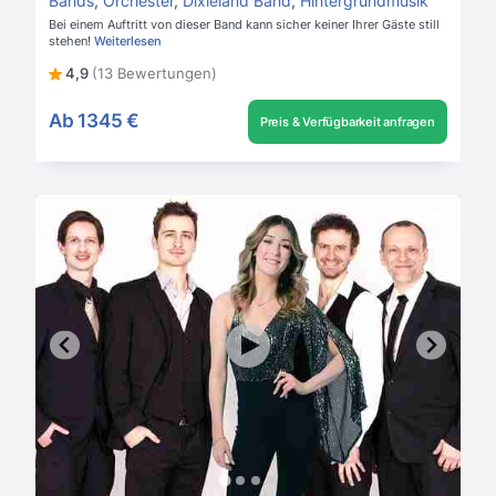
Bands
,
Orchester
,
Dixieland Band
,
Hintergrundmusik
Bei einem Auftritt von dieser Band kann sicher keiner Ihrer Gäste still
stehen!
Weiterlesen
4,9
(13 Bewertungen)
Ab
1345 €
Preis & Verfügbarkeit anfragen