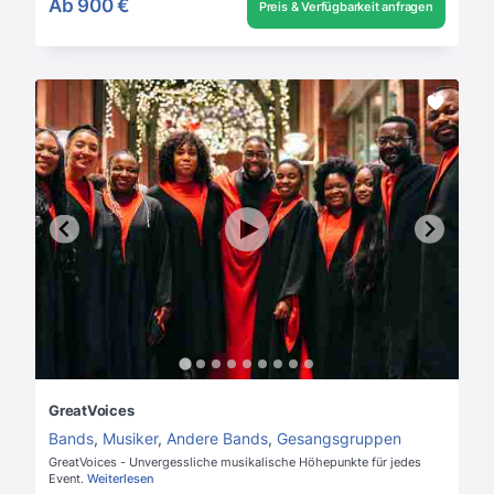
Ab
900 €
Preis & Verfügbarkeit anfragen
GreatVoices
Bands
,
Musiker
,
Andere Bands
,
Gesangsgruppen
GreatVoices - Unvergessliche musikalische Höhepunkte für jedes
Event.
Weiterlesen