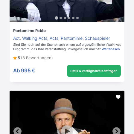
Pantomime Pablo
Act
,
Walking Acts
,
Acts
,
Pantomime
,
Schauspieler
Sind Sie noch auf der Suche nach einem außergewöhnlichen Walk-Act
Programm, das Ihre Veranstaltung unvergesslich macht?
Weiterlesen
5
(8 Bewertungen)
Ab
995 €
Preis & Verfügbarkeit anfragen