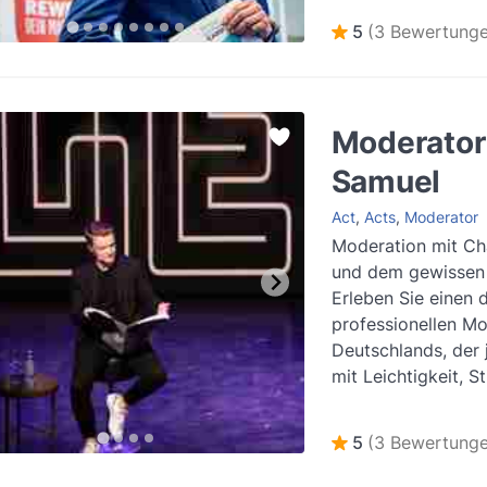
angemessen anmode
5
(3 Bewertunge
Weiterlesen
Moderator
Samuel
Act
,
Acts
,
Moderator
Moderation mit Ch
und dem gewissen
Erleben Sie einen 
professionellen M
Deutschlands, der 
mit Leichtigkeit, S
feinen Gespür f...
W
5
(3 Bewertunge