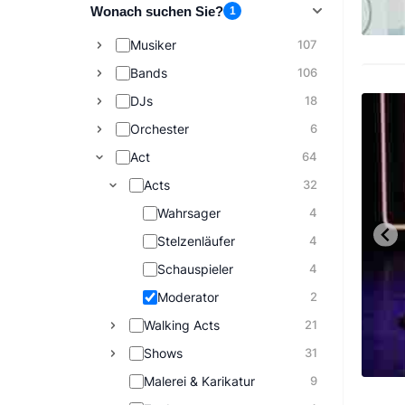
Wonach suchen Sie?
1
Musiker
107
Bands
106
DJs
18
Orchester
6
Act
64
Acts
32
Wahrsager
4
Stelzenläufer
4
Schauspieler
4
Moderator
2
Walking Acts
21
Shows
31
Malerei & Karikatur
9