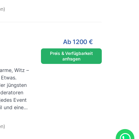
riert? ...
n)
Ab
1200 €
Preis & Verfügbarkeit
anfragen
arme, Witz –
 Etwas.
der jüngsten
oderatoren
jedes Event
til und einem
eiterlesen
n)