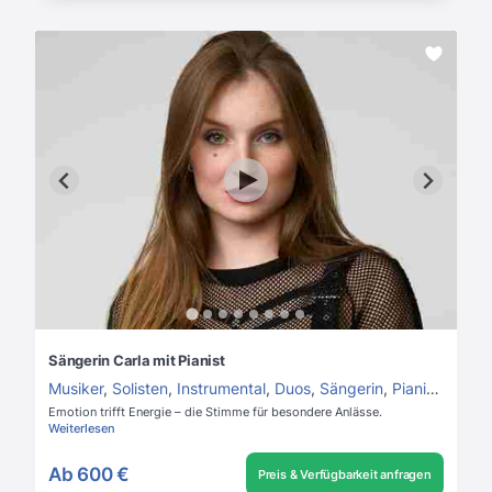
Sängerin Carla mit Pianist
Musiker
,
Solisten
,
Instrumental
,
Duos
,
Sängerin
,
Pianist
,
Pop D
Emotion trifft Energie – die Stimme für besondere Anlässe.
Weiterlesen
Ab
600 €
Preis & Verfügbarkeit anfragen