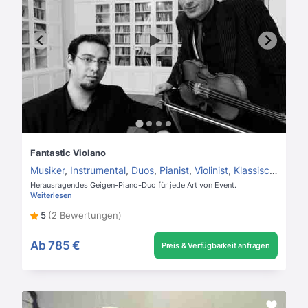
Fantastic Violano
Musiker
,
Instrumental
,
Duos
,
Pianist
,
Violinist
,
Klassisches Duo
Herausragendes Geigen-Piano-Duo für jede Art von Event.
Weiterlesen
5
(2 Bewertungen)
Ab
785 €
Preis & Verfügbarkeit anfragen