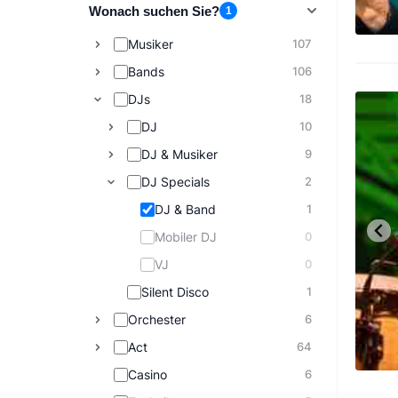
Wonach suchen Sie?
1
Musiker
107
Bands
106
DJs
18
DJ
10
DJ & Musiker
9
DJ Specials
2
DJ & Band
1
Mobiler DJ
0
VJ
0
Silent Disco
1
Orchester
6
Act
64
Casino
6