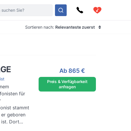
Sortieren nach:
Relevanteste zuerst
AGE
Ab
865 €
ist
Preis & Verfügbarkeit
inem
anfragen
onisten für
?
onist stammt
 er geboren
ist. Dort
musikalische