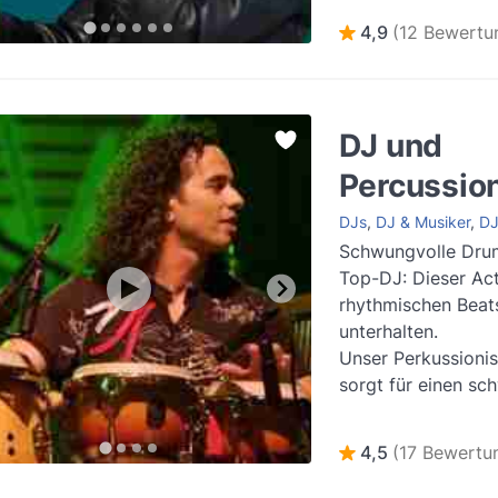
E...
Weiterlesen
4,9
(12 Bewertu
DJ und
Percussion
DJs
,
DJ & Musiker
,
DJ
Schwungvolle Drum
Top-DJ: Dieser Act
rhythmischen Beat
unterhalten.
Unser Perkussioni
sorgt für einen sc
Liveauftritt! An di
besonderen Act mi.
4,5
(17 Bewertu
Weiterlesen