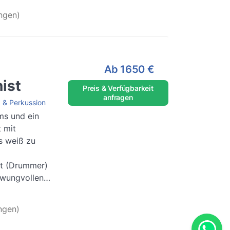
ngen)
Ab
1650 €
ist
Preis & Verfügbarkeit
anfragen
 & Perkussion
s und ein
 mit
s weiß zu
st (Drummer)
hwungvollen
esen
..
ngen)