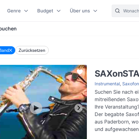
Genre
Budget
Über uns
 buchen
Band
Zurücksetzen
SAXonST
Instrumental
,
Saxofon
Suchen Sie nach e
mitreißenden Saxof
Ihre Veranstaltung
Der begabte Saxof
aus Paderborn, wo
und aufgewachsen 
sammelte er erste 