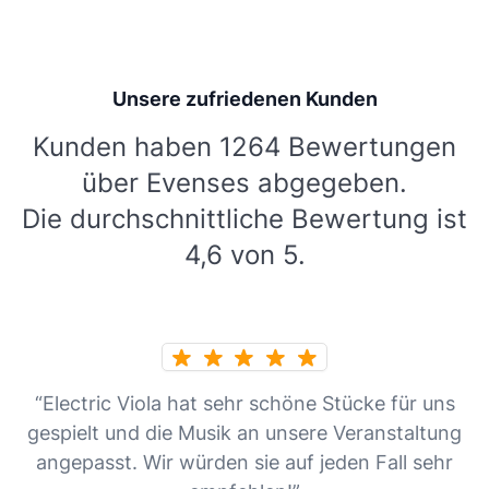
Unsere zufriedenen Kunden
Kunden haben 1264 Bewertungen
über Evenses abgegeben.
Die durchschnittliche Bewertung ist
4,6 von 5.
“Electric Viola hat sehr schöne Stücke für uns
gespielt und die Musik an unsere Veranstaltung
angepasst. Wir würden sie auf jeden Fall sehr