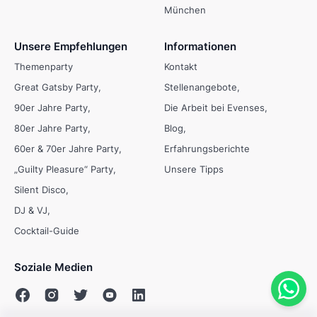
München
Unsere Empfehlungen
Informationen
Themenparty
Kontakt
Great Gatsby Party
Stellenangebote
90er Jahre Party
Die Arbeit bei Evenses
80er Jahre Party
Blog
60er & 70er Jahre Party
Erfahrungsberichte
„Guilty Pleasure“ Party
Unsere Tipps
Silent Disco
DJ & VJ
Cocktail-Guide
Soziale Medien