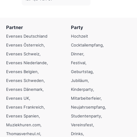
Partner
Party
Evenses Deutschland
Hochzeit
Evenses Österreich
Cocktailempfang
Evenses Schweiz
Dinner
Evenses Niederlande
Festival
Evenses Belgien
Geburtstag
Evenses Schweden
Jubiläum
Evenses Dänemark
Kinderparty
Evenses UK
Mitarbeiterfeier
Evenses Frankreich
Neujahrsempfang
Evenses Spanien
Studentenparty
Muziekhuren.com
Vereinsfest
Thomasverheul.nl
Drinks