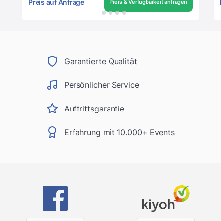
Preis auf Anfrage
Preis & Verfügbarkeit anfragen
Garantierte Qualität
Persönlicher Service
Auftrittsgarantie
Erfahrung mit 10.000+ Events