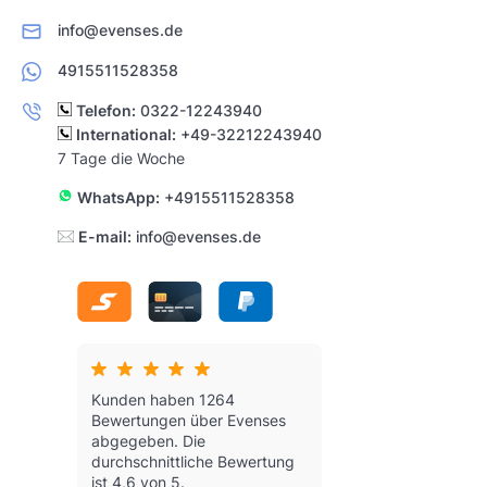
info@evenses.de
4915511528358
Telefon:
0322-12243940
International:
+49-32212243940
7 Tage die Woche
WhatsApp:
+4915511528358
E-mail:
info@evenses.de
Kunden haben 1264
Bewertungen über Evenses
abgegeben.
Die
durchschnittliche Bewertung
ist 4,6 von 5.