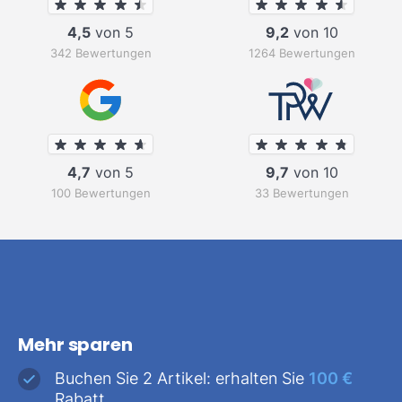
4,5
von 5
9,2
von 10
342 Bewertungen
1264 Bewertungen
4,7
von 5
9,7
von 10
100 Bewertungen
33 Bewertungen
Mehr sparen
Buchen Sie 2 Artikel: erhalten Sie
100 €
Rabatt