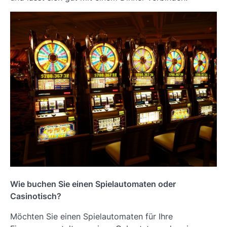
Wie buchen Sie einen Spielautomaten oder
Casinotisch?
Möchten Sie einen Spielautomaten für Ihre