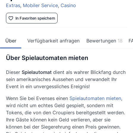
Extras
,
Mobiler Service
,
Casino
In Favoriten speichern
Über
Verfügbarkeit anfragen
Bewertungen
18
F
Über Spielautomaten mieten
Dieser
Spielautomat
dient als wahrer Blickfang durch
sein amerikanisches Aussehen und verwandelt Ihr
Event in ein unvergessliches Ereignis!
Wenn Sie bei Evenses einen
Spielautomaten mieten
,
wird nicht um echtes Geld gespielt, sondern mit
Tokens, die von den Croupiers bereitgestellt werden.
Ihre Gäste können kein Geld verlieren, aber sie
können bei der Siegerehrung einen Preis gewinnen.