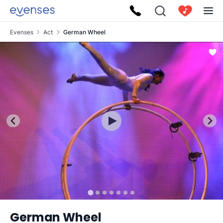
Evenses
Act
German Wheel
German Wheel