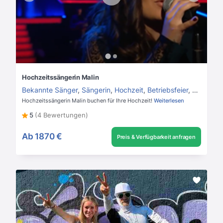
Hochzeitssängerin Malin
Bekannte Sänger
,
Sängerin
,
Hochzeit
,
Betriebsfeier
,
Private P
Hochzeitssängerin Malin buchen für Ihre Hochzeit!
Weiterlesen
5
(4 Bewertungen)
Ab
1870 €
Preis & Verfügbarkeit anfragen