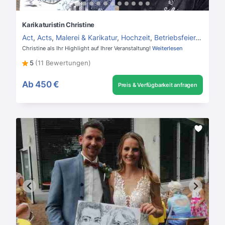
Karikaturistin Christine
Act
,
Acts
,
Malerei & Karikatur
,
Hochzeit
,
Betriebsfeier
,
Private
Christine als Ihr Highlight auf Ihrer Veranstaltung!
Weiterlesen
5
(11 Bewertungen)
Ab
450 €
Preis & Verfügbarkeit anfragen