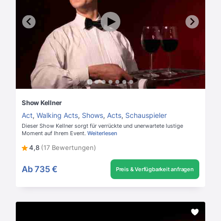
Show Kellner
Act
,
Walking Acts
,
Shows
,
Acts
,
Schauspieler
Dieser Show Kellner sorgt für verrückte und unerwartete lustige
Moment auf Ihrem Event.
Weiterlesen
4,8
(17 Bewertungen)
Ab
735 €
Preis & Verfügbarkeit anfragen