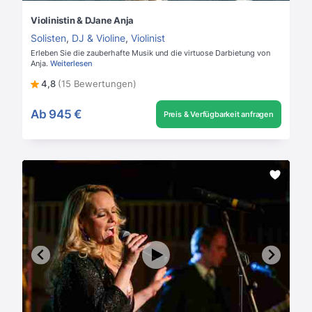
Violinistin & DJane Anja
Solisten
,
DJ & Violine
,
Violinist
Erleben Sie die zauberhafte Musik und die virtuose Darbietung von
Anja.
Weiterlesen
4,8
(15 Bewertungen)
Ab
945 €
Preis & Verfügbarkeit anfragen