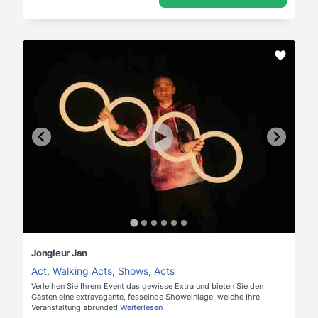
Jongleur Jan
Act
,
Walking Acts
,
Shows
,
Acts
Verleihen Sie Ihrem Event das gewisse Extra und bieten Sie den
Gästen eine extravagante, fesselnde Showeinlage, welche Ihre
Veranstaltung abrundet!
Weiterlesen