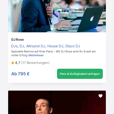
DJ Rose
DJs
,
DJ
,
Allround DJ
,
House DJ
,
Disco DJ
Spezielle Remixe auf Ihrer Party – Mit DJ Rose wird Ihr Event ein
voller Erfolg
Weiterlesen
4,7
(17 Bewertungen)
Ab
795 €
Preis & Verfügbarkeit anfragen