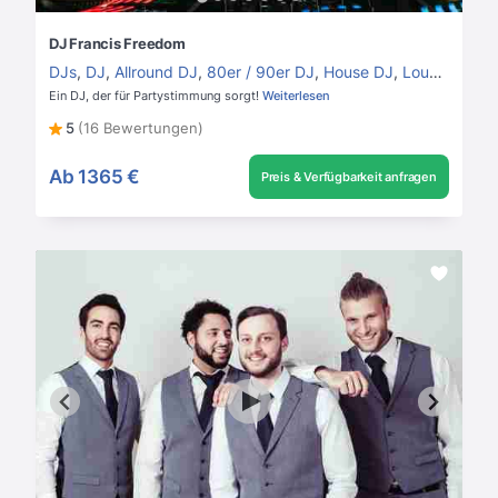
DJ Francis Freedom
DJs
,
DJ
,
Allround DJ
,
80er / 90er DJ
,
House DJ
,
Lounge DJ
Ein DJ, der für Partystimmung sorgt!
Weiterlesen
5
(16 Bewertungen)
Ab
1365 €
Preis & Verfügbarkeit anfragen