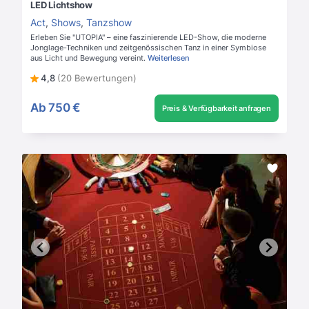
LED Lichtshow
Act
,
Shows
,
Tanzshow
Erleben Sie "UTOPIA" – eine faszinierende LED-Show, die moderne
Jonglage-Techniken und zeitgenössischen Tanz in einer Symbiose
aus Licht und Bewegung vereint.
Weiterlesen
4,8
(20 Bewertungen)
Ab
750 €
Preis & Verfügbarkeit anfragen