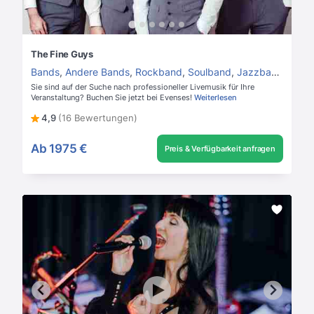
The Fine Guys
Bands
,
Andere Bands
,
Rockband
,
Soulband
,
Jazzband
,
Hoch
Sie sind auf der Suche nach professioneller Livemusik für Ihre
Veranstaltung? Buchen Sie jetzt bei Evenses!
Weiterlesen
4,9
(16 Bewertungen)
Ab
1975 €
Preis & Verfügbarkeit anfragen