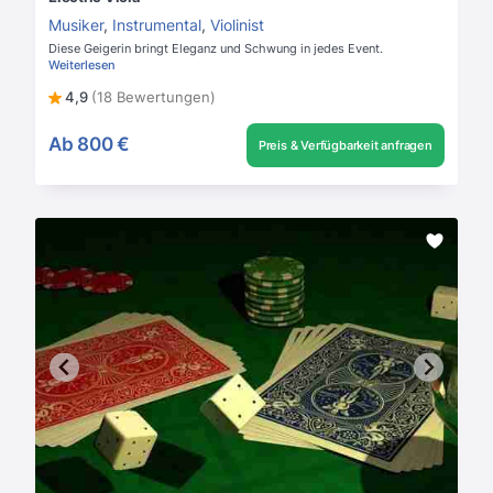
Musiker
,
Instrumental
,
Violinist
Diese Geigerin bringt Eleganz und Schwung in jedes Event.
Weiterlesen
4,9
(18 Bewertungen)
Ab
800 €
Preis & Verfügbarkeit anfragen