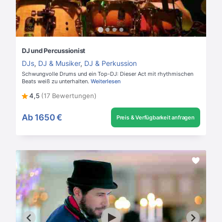
DJ und Percussionist
DJs
,
DJ & Musiker
,
DJ & Perkussion
Schwungvolle Drums und ein Top-DJ: Dieser Act mit rhythmischen
Beats weiß zu unterhalten.
Weiterlesen
4,5
(17 Bewertungen)
Ab
1650 €
Preis & Verfügbarkeit anfragen