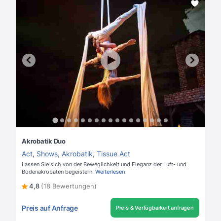
Akrobatik Duo
Act
,
Shows
,
Akrobatik
,
Tissue Act
Lassen Sie sich von der Beweglichkeit und Eleganz der Luft- und
Bodenakrobaten begeistern!
Weiterlesen
4,8
(18 Bewertungen)
Preis auf Anfrage
Preis & Verfügbarkeit anfragen