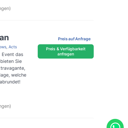
ngen)
Jan
Preis auf Anfrage
ows
,
Acts
Preis & Verfügbarkeit
m Event das
anfragen
bieten Sie
travagante,
lage, welche
 abrundet!
ngen)