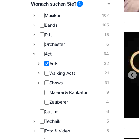
Wonach suchen Sie?
1
Musiker
107
Bands
105
DJs
18
Orchester
6
Act
64
Acts
32
Walking Acts
21
Shows
31
Malerei & Karikatur
9
Zauberer
4
Casino
6
Technik
5
Foto & Video
5