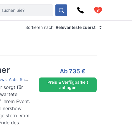
Sortieren nach:
Relevanteste zuerst
ner
Ab
735 €
ows
,
Acts
,
Schauspieler
Preis & Verfügbarkeit
r sorgt für
anfragen
rwartete
 Ihrem Event.
ellnershow
geistern. Vom
Ende des
.
Weiterlesen