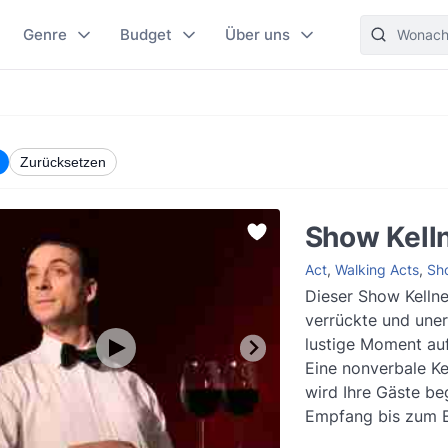
Genre
Budget
Über uns
Zurücksetzen
Show Kell
Act
,
Walking Acts
,
Sh
Dieser Show Kellne
verrückte und une
lustige Moment auf
Eine nonverbale K
wird Ihre Gäste be
Empfang bis zum 
Hauptgangs ist di..