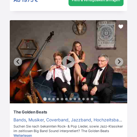
Preis & Verfügbarkeit anfragen
The Golden Beats
Bands
,
Musiker
,
Coverband
,
Jazzband
,
Hochzeitsband
Suchen Sie nach bekannten Rock- & Pop Lieder, sowie Jazz-Klassiker
im zeitlosen Big Band Sound interpretiert? The Golden Beats
Weiterlesen