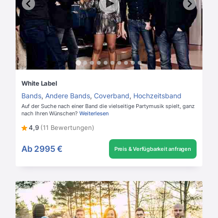
White Label
Bands
,
Andere Bands
,
Coverband
,
Hochzeitsband
Auf der Suche nach einer Band die vielseitige Partymusik spielt, ganz
nach Ihren Wünschen?
Weiterlesen
4,9
(11 Bewertungen)
Ab
2995 €
Preis & Verfügbarkeit anfragen