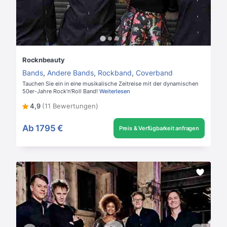
Rocknbeauty
Bands
,
Andere Bands
,
Rockband
,
Coverband
Tauchen Sie ein in eine musikalische Zeitreise mit der dynamischen
50er-Jahre Rock'n'Roll Band!
Weiterlesen
4,9
(11 Bewertungen)
Ab
1795 €
Preis & Verfügbarkeit anfragen