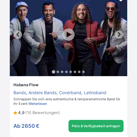
Habana Flow
Bands
,
Andere Bands
,
Coverband
,
Latinoband
Schnappen Sie sich eine authentische & temperamentvolle Band für
Ihr Event
Weiterlesen
4,9
(10 Bewertungen)
Ab
2650 €
Preis & Verfügbarkeit anfragen