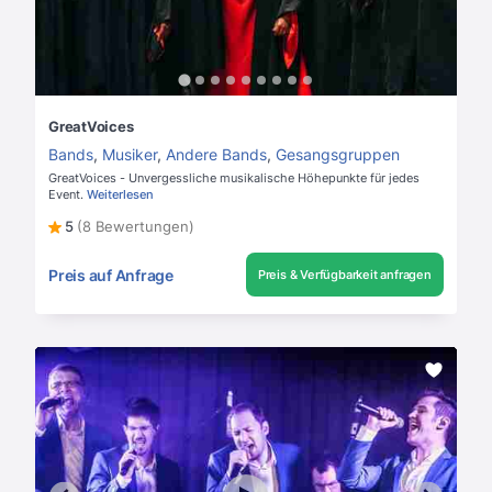
GreatVoices
Bands
,
Musiker
,
Andere Bands
,
Gesangsgruppen
GreatVoices - Unvergessliche musikalische Höhepunkte für jedes
Event.
Weiterlesen
5
(8 Bewertungen)
Preis auf Anfrage
Preis & Verfügbarkeit anfragen