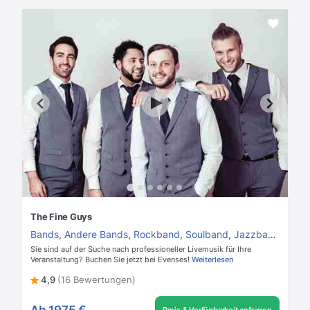
The Fine Guys
Bands
,
Andere Bands
,
Rockband
,
Soulband
,
Jazzband
,
Hoch
Sie sind auf der Suche nach professioneller Livemusik für Ihre
Veranstaltung? Buchen Sie jetzt bei Evenses!
Weiterlesen
4,9
(16 Bewertungen)
Ab
1975 €