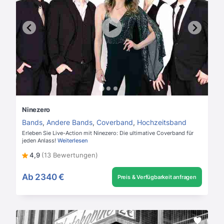
Ninezero
Bands
,
Andere Bands
,
Coverband
,
Hochzeitsband
Erleben Sie Live-Action mit Ninezero: Die ultimative Coverband für
jeden Anlass!
Weiterlesen
4,9
(13 Bewertungen)
Ab
2340 €
Preis & Verfügbarkeit anfragen