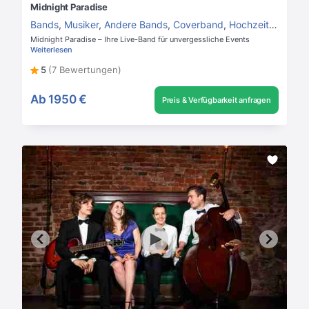
Midnight Paradise
Bands
,
Musiker
,
Andere Bands
,
Coverband
,
Hochzeit
,
Betrieb
Midnight Paradise – Ihre Live-Band für unvergessliche Events
Weiterlesen
5
(7 Bewertungen)
Ab
1950 €
Preis & Verfügbarkeit anfragen