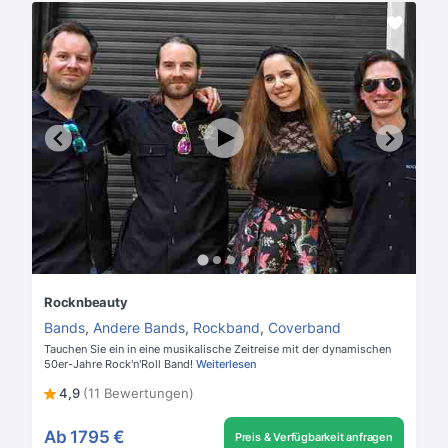
Rocknbeauty
Bands
,
Andere Bands
,
Rockband
,
Coverband
Tauchen Sie ein in eine musikalische Zeitreise mit der dynamischen
50er-Jahre Rock'n'Roll Band!
Weiterlesen
4,9
(11 Bewertungen)
Ab
1795 €
Preis & Verfügbarkeit anfragen