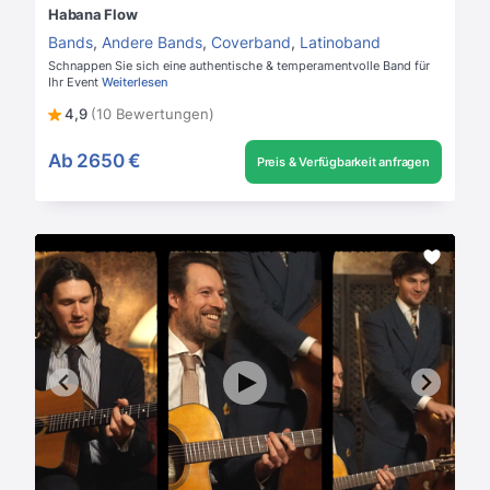
Habana Flow
Bands
,
Andere Bands
,
Coverband
,
Latinoband
Schnappen Sie sich eine authentische & temperamentvolle Band für
Ihr Event
Weiterlesen
4,9
(10 Bewertungen)
Ab
2650 €
Preis & Verfügbarkeit anfragen