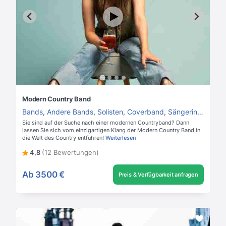
Modern Country Band
Bands
,
Andere Bands
,
Solisten
,
Coverband
,
Sängerin
,
Hochze
Sie sind auf der Suche nach einer modernen Countryband? Dann
lassen Sie sich vom einzigartigen Klang der Modern Country Band in
die Welt des Country entführen!
Weiterlesen
4,8
(12 Bewertungen)
Ab
3500 €
Preis & Verfügbarkeit anfragen