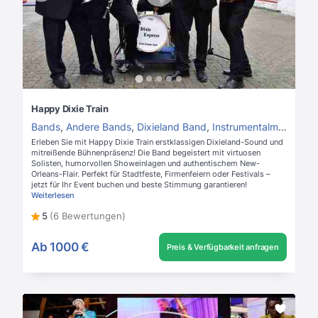
Happy Dixie Train
Bands
,
Andere Bands
,
Dixieland Band
,
Instrumentalmusik
,
Hin
Erleben Sie mit Happy Dixie Train erstklassigen Dixieland-Sound und
mitreißende Bühnenpräsenz! Die Band begeistert mit virtuosen
Solisten, humorvollen Showeinlagen und authentischem New-
Orleans-Flair. Perfekt für Stadtfeste, Firmenfeiern oder Festivals –
jetzt für Ihr Event buchen und beste Stimmung garantieren!
Weiterlesen
5
(6 Bewertungen)
Ab
1000 €
Preis & Verfügbarkeit anfragen