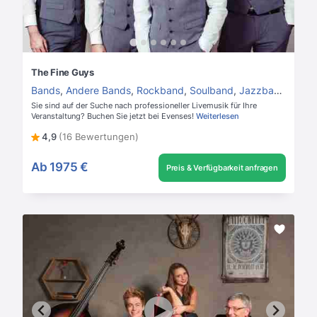
The Fine Guys
Bands
,
Andere Bands
,
Rockband
,
Soulband
,
Jazzband
,
Hoch
Sie sind auf der Suche nach professioneller Livemusik für Ihre
Veranstaltung? Buchen Sie jetzt bei Evenses!
Weiterlesen
4,9
(16 Bewertungen)
Ab
1975 €
Preis & Verfügbarkeit anfragen