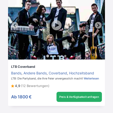
LTB Coverband
Bands
,
Andere Bands
,
Coverband
,
Hochzeitsband
LTB: Die Partyband, die Ihre Feier unvergesslich macht!
Weiterlesen
4,9
(12 Bewertungen)
Ab
1800 €
Preis & Verfügbarkeit anfragen