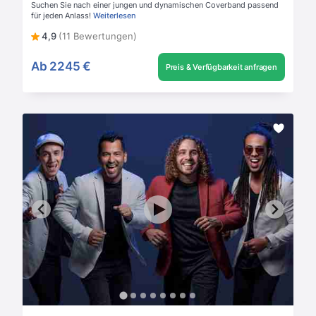
Suchen Sie nach einer jungen und dynamischen Coverband passend
für jeden Anlass!
Weiterlesen
4,9
(11 Bewertungen)
Ab
2245 €
Preis & Verfügbarkeit anfragen