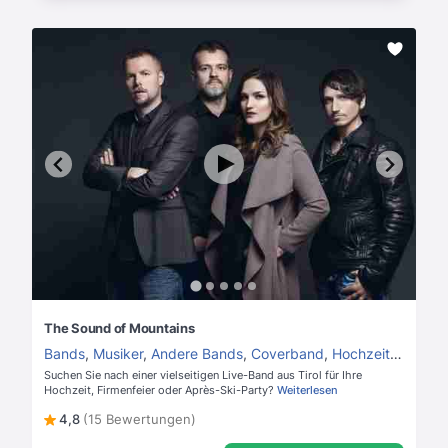
The Sound of Mountains
Bands
,
Musiker
,
Andere Bands
,
Coverband
,
Hochzeitsband
Suchen Sie nach einer vielseitigen Live-Band aus Tirol für Ihre
Hochzeit, Firmenfeier oder Après-Ski-Party?
Weiterlesen
4,8
(15 Bewertungen)