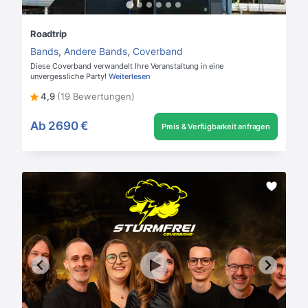
Roadtrip
Bands
,
Andere Bands
,
Coverband
Diese Coverband verwandelt Ihre Veranstaltung in eine
unvergessliche Party!
Weiterlesen
4,9
(19 Bewertungen)
Ab
2690 €
Preis & Verfügbarkeit anfragen