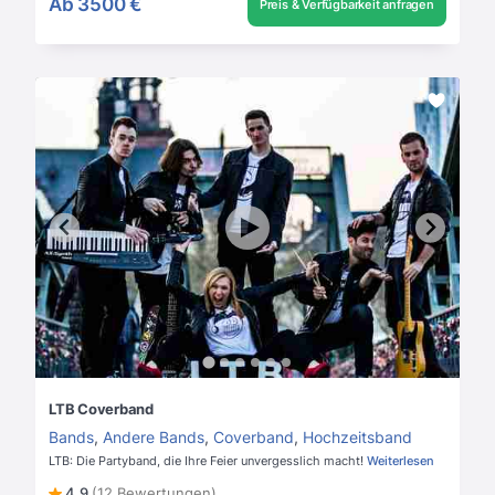
Ab
3500 €
Preis & Verfügbarkeit anfragen
LTB Coverband
Bands
,
Andere Bands
,
Coverband
,
Hochzeitsband
LTB: Die Partyband, die Ihre Feier unvergesslich macht!
Weiterlesen
4,9
(12 Bewertungen)