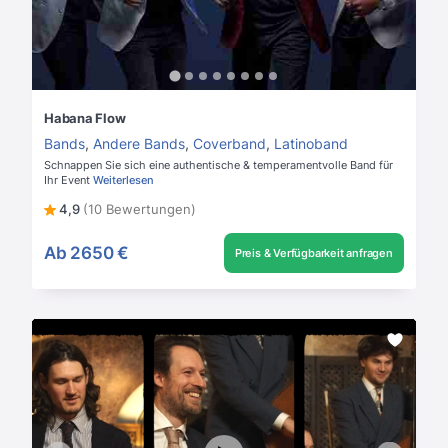
Habana Flow
Bands
,
Andere Bands
,
Coverband
,
Latinoband
Schnappen Sie sich eine authentische & temperamentvolle Band für
Ihr Event
Weiterlesen
4,9
(10 Bewertungen)
Ab
2650 €
Preis & Verfügbarkeit anfragen