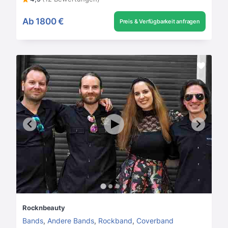
Ab
1800 €
Preis & Verfügbarkeit anfragen
Rocknbeauty
Bands
,
Andere Bands
,
Rockband
,
Coverband