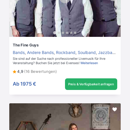
The Fine Guys
Bands
,
Andere Bands
,
Rockband
,
Soulband
,
Jazzband
,
Hoch
Sie sind auf der Suche nach professioneller Livemusik für Ihre
Veranstaltung? Buchen Sie jetzt bei Evenses!
Weiterlesen
4,9
(16 Bewertungen)
Ab
1975 €
Preis & Verfügbarkeit anfragen