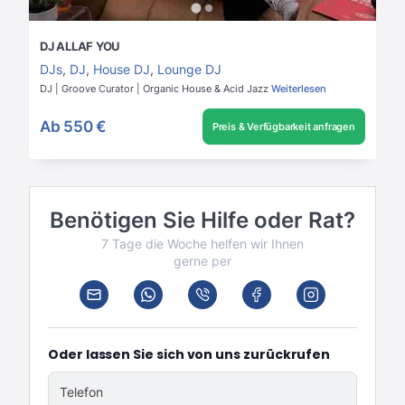
DJ ALLAF YOU
DJs
,
DJ
,
House DJ
,
Lounge DJ
DJ | Groove Curator | Organic House & Acid Jazz
Weiterlesen
Ab
550 €
Preis & Verfügbarkeit anfragen
Benötigen Sie Hilfe oder Rat?
7 Tage die Woche helfen wir Ihnen
gerne per
Oder lassen Sie sich von uns zurückrufen
Telefon