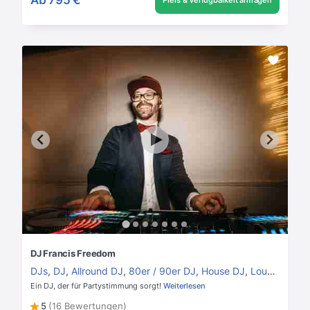
Preis & Verfügbarkeit anfragen
DJ Francis Freedom
DJs
,
DJ
,
Allround DJ
,
80er / 90er DJ
,
House DJ
,
Lounge DJ
Ein DJ, der für Partystimmung sorgt!
Weiterlesen
5
(16 Bewertungen)