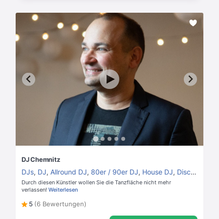
DJ Chemnitz
DJs
,
DJ
,
Allround DJ
,
80er / 90er DJ
,
House DJ
,
Disco DJ
Durch diesen Künstler wollen Sie die Tanzfläche nicht mehr
verlassen!
Weiterlesen
5
(6 Bewertungen)