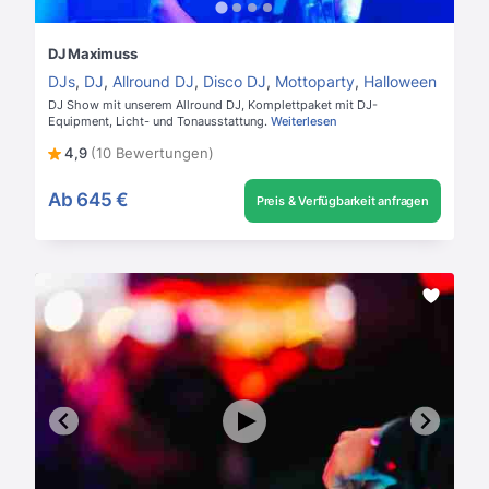
DJ Maximuss
DJs
,
DJ
,
Allround DJ
,
Disco DJ
,
Mottoparty
,
Halloween
DJ Show mit unserem Allround DJ, Komplettpaket mit DJ-
Equipment, Licht- und Tonausstattung.
Weiterlesen
4,9
(10 Bewertungen)
Ab
645 €
Preis & Verfügbarkeit anfragen