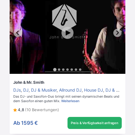
John & Mr. Smith
DJs
,
DJ
,
DJ & Musiker
,
Allround DJ
,
House DJ
,
DJ & Saxofon
Das DJ- und Saxofon-Duo bringt mit seinen dynamischen Beats und
dem Saxofon einen guten Mix.
Weiterlesen
4,8
(10 Bewertungen)
Ab
1595 €
Preis & Verfügbarkeit anfragen