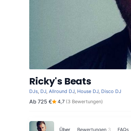
Ricky's Beats
DJs
,
DJ
,
Allround DJ
,
House DJ
,
Disco DJ
Ab
725 €
4,7
(3 Bewertungen)
Über
Bewertungen
3
FAQs