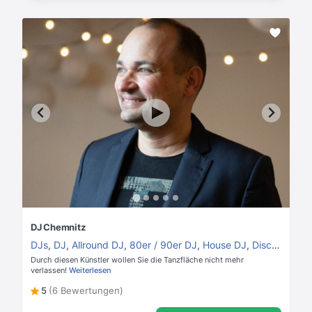
DJ Chemnitz
DJs
,
DJ
,
Allround DJ
,
80er / 90er DJ
,
House DJ
,
Disco DJ
Durch diesen Künstler wollen Sie die Tanzfläche nicht mehr
verlassen!
Weiterlesen
5
(6 Bewertungen)