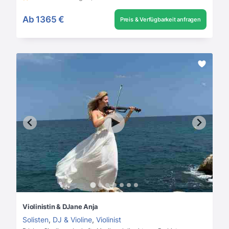
Ab
1365 €
Preis & Verfügbarkeit anfragen
Violinistin & DJane Anja
Solisten
,
DJ & Violine
,
Violinist