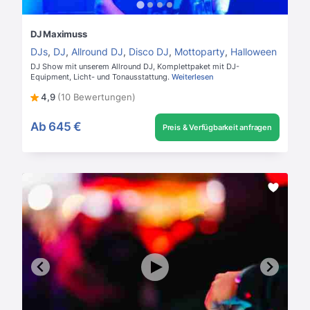
DJ Maximuss
DJs
,
DJ
,
Allround DJ
,
Disco DJ
,
Mottoparty
,
Halloween
DJ Show mit unserem Allround DJ, Komplettpaket mit DJ-
Equipment, Licht- und Tonausstattung.
Weiterlesen
4,9
(10 Bewertungen)
Ab
645 €
Preis & Verfügbarkeit anfragen