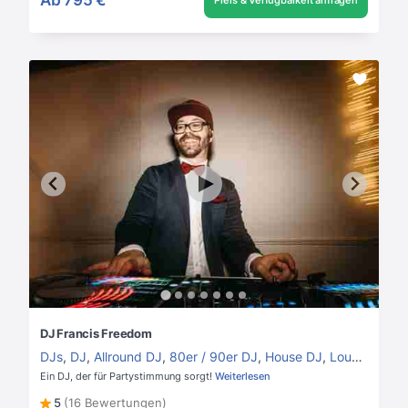
Preis & Verfügbarkeit anfragen
DJ Francis Freedom
DJs
,
DJ
,
Allround DJ
,
80er / 90er DJ
,
House DJ
,
Lounge DJ
Ein DJ, der für Partystimmung sorgt!
Weiterlesen
5
(16 Bewertungen)