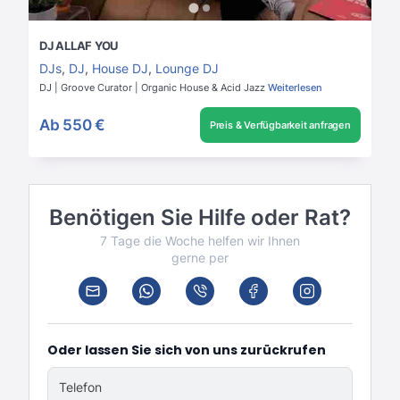
DJ ALLAF YOU
DJs
,
DJ
,
House DJ
,
Lounge DJ
DJ | Groove Curator | Organic House & Acid Jazz
Weiterlesen
Ab
550 €
Preis & Verfügbarkeit anfragen
Benötigen Sie Hilfe oder Rat?
7 Tage die Woche helfen wir Ihnen
gerne per
Oder lassen Sie sich von uns zurückrufen
Telefon