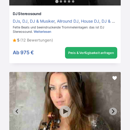
DJ Stereosound
DJs
,
DJ
,
DJ & Musiker
,
Allround DJ
,
House DJ
,
DJ & Perkussion
Fette Beats und beeindruckende Trommeleinlagen: das ist DJ
Stereosound.
Weiterlesen
5
(12 Bewertungen)
Ab
975 €
Preis & Verfügbarkeit anfragen