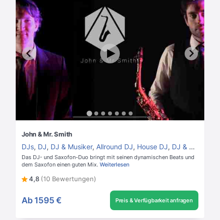
John & Mr. Smith
DJs
,
DJ
,
DJ & Musiker
,
Allround DJ
,
House DJ
,
DJ & Saxofon
Das DJ- und Saxofon-Duo bringt mit seinen dynamischen Beats und
dem Saxofon einen guten Mix.
Weiterlesen
4,8
(10 Bewertungen)
Ab
1595 €
Preis & Verfügbarkeit anfragen