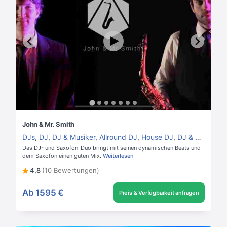
John & Mr. Smith
DJs
,
DJ
,
DJ & Musiker
,
Allround DJ
,
House DJ
,
DJ & Saxofon
Das DJ- und Saxofon-Duo bringt mit seinen dynamischen Beats und
dem Saxofon einen guten Mix.
Weiterlesen
4,8
(10 Bewertungen)
Ab
1595 €
Preis & Verfügbarkeit anfragen