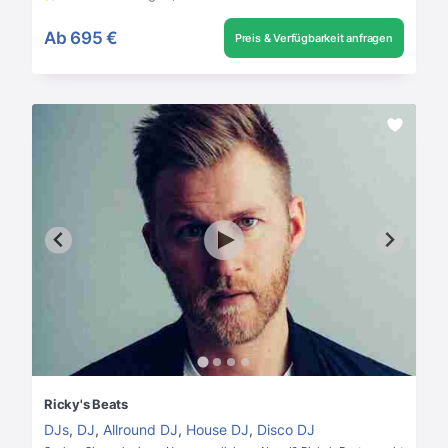
Ab
695 €
Preis & Verfügbarkeit anfragen
Ricky's Beats
DJs
,
DJ
,
Allround DJ
,
House DJ
,
Disco DJ