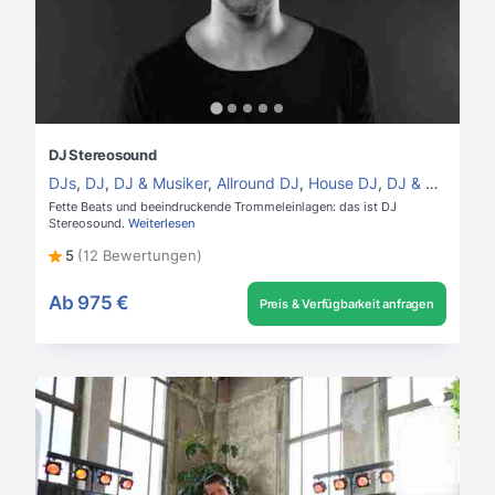
DJ Stereosound
DJs
,
DJ
,
DJ & Musiker
,
Allround DJ
,
House DJ
,
DJ & Perkussion
Fette Beats und beeindruckende Trommeleinlagen: das ist DJ
Stereosound.
Weiterlesen
5
(12 Bewertungen)
Ab
975 €
Preis & Verfügbarkeit anfragen