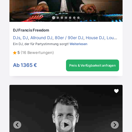
DJ Francis Freedom
DJs
,
DJ
,
Allround DJ
,
80er / 90er DJ
,
House DJ
,
Lounge DJ
Ein DJ, der für Partystimmung sorgt!
Weiterlesen
5
(16 Bewertungen)
Ab
1365 €
Preis & Verfügbarkeit anfragen