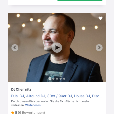
DJ Chemnitz
DJs
,
DJ
,
Allround DJ
,
80er / 90er DJ
,
House DJ
,
Disco DJ
Durch diesen Künstler wollen Sie die Tanzfläche nicht mehr
verlassen!
Weiterlesen
5
(6 Bewertungen)