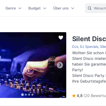
Genre
Budget
Über uns
Silent Dis
DJs
,
DJ Specials
,
Sile
Wollten Sie schon 
Silent Disco miete
haben Sie garantie
Party!
Silent Disco Party
Ihre Geburtstagsfei
Veranstaltung oder
auf eine an...
Weite
4,8
(20 Bewertu