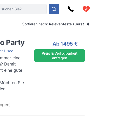
Sortieren nach:
Relevanteste zuerst
co Party
Ab
1495 €
nt Disco
Preis & Verfügbarkeit
immer eine
anfragen
n? Damit
rt eine gute
 Möchten Sie
er,
 Ihren Anlass
rlesen
ngen)