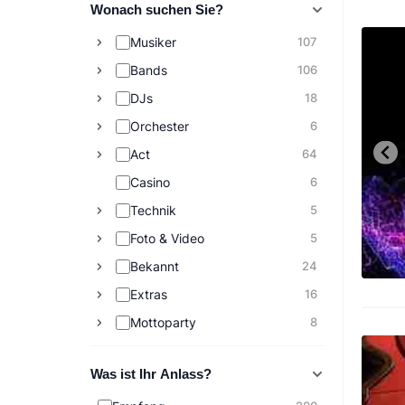
Wonach suchen Sie?
Musiker
107
Bands
106
DJs
18
Orchester
6
Act
64
Casino
6
Technik
5
Foto & Video
5
Bekannt
24
Extras
16
Mottoparty
8
Was ist Ihr Anlass?