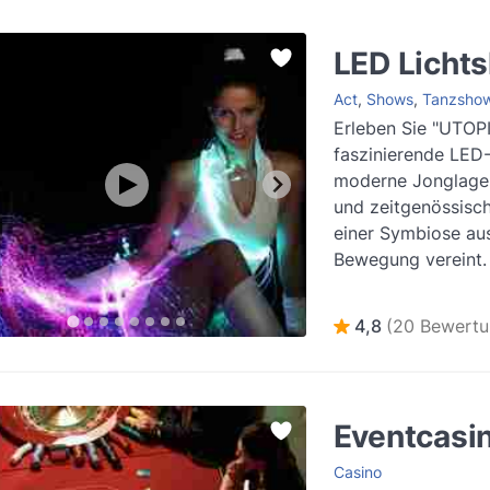
LED Licht
Act
,
Shows
,
Tanzsho
Erleben Sie "UTOPI
faszinierende LED
moderne Jonglage
und zeitgenössisch
einer Symbiose aus
Bewegung vereint.
4,8
(20 Bewertu
Eventcasi
Casino