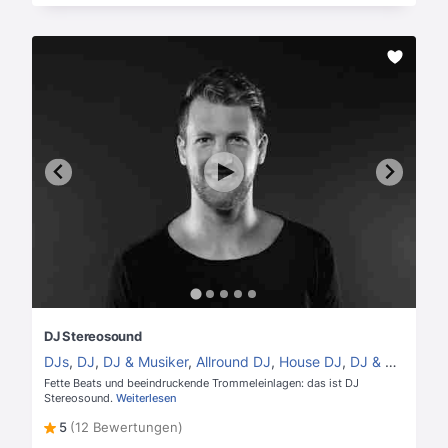
DJ Stereosound
DJs
,
DJ
,
DJ & Musiker
,
Allround DJ
,
House DJ
,
DJ & Perkussion
Fette Beats und beeindruckende Trommeleinlagen: das ist DJ
Stereosound.
Weiterlesen
5
(12 Bewertungen)