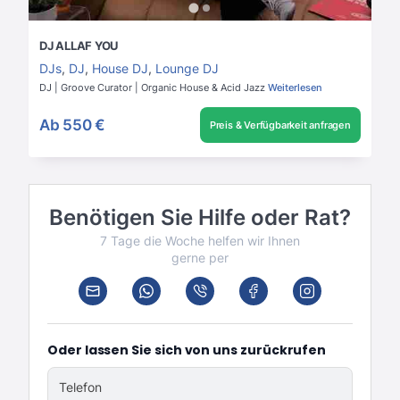
DJ ALLAF YOU
DJs
,
DJ
,
House DJ
,
Lounge DJ
DJ | Groove Curator | Organic House & Acid Jazz
Weiterlesen
Ab
550 €
Preis & Verfügbarkeit anfragen
Benötigen Sie Hilfe oder Rat?
7 Tage die Woche helfen wir Ihnen
gerne per
Oder lassen Sie sich von uns zurückrufen
Telefon