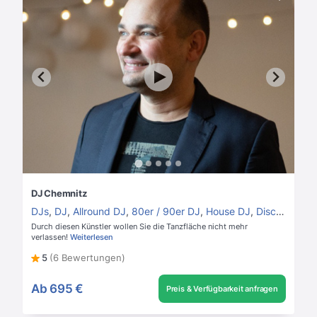
DJ Chemnitz
DJs
,
DJ
,
Allround DJ
,
80er / 90er DJ
,
House DJ
,
Disco DJ
Durch diesen Künstler wollen Sie die Tanzfläche nicht mehr
verlassen!
Weiterlesen
5
(6 Bewertungen)
Ab
695 €
Preis & Verfügbarkeit anfragen