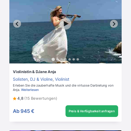
Violinistin & DJane Anja
Solisten
,
DJ & Violine
,
Violinist
Erleben Sie die zauberhafte Musik und die virtuose Darbietung von
Anja.
Weiterlesen
4,8
(15 Bewertungen)
Ab
945 €
Preis & Verfügbarkeit anfragen