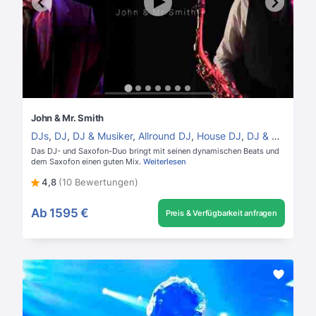
John & Mr. Smith
DJs
,
DJ
,
DJ & Musiker
,
Allround DJ
,
House DJ
,
DJ & Saxofon
Das DJ- und Saxofon-Duo bringt mit seinen dynamischen Beats und
dem Saxofon einen guten Mix.
Weiterlesen
4,8
(10 Bewertungen)
Ab
1595 €
Preis & Verfügbarkeit anfragen