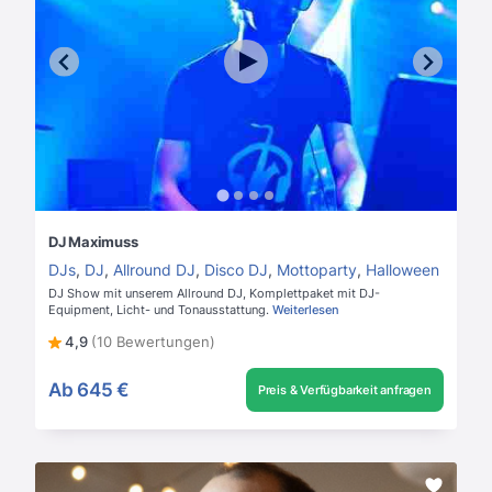
DJ Maximuss
DJs
,
DJ
,
Allround DJ
,
Disco DJ
,
Mottoparty
,
Halloween
DJ Show mit unserem Allround DJ, Komplettpaket mit DJ-
Equipment, Licht- und Tonausstattung.
Weiterlesen
4,9
(10 Bewertungen)
Ab
645 €
Preis & Verfügbarkeit anfragen