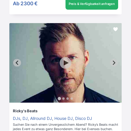
Ab
2300 €
Preis & Verfügbarkeit anfragen
Ricky's Beats
DJs
,
DJ
,
Allround DJ
,
House DJ
,
Disco DJ
Suchen Sie nach einem Unvergesslichem Abend? Ricky’s Beats macht
jedes Event zu etwas ganz Besonderem. Hier bei Evenses buchen.