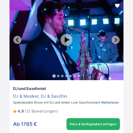
DJ und Saxofonist
DJ & Musiker
,
DJ & Saxofon
Spektakuläre Show mit DJ und einem Live-Saxofonisten!
Weiterlesen
4,9
(12 Bewertungen)
Ab
1765 €
Preis & Verfügbarkeit anfragen