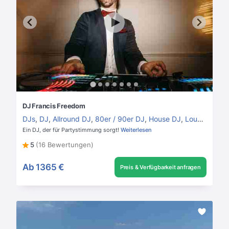
DJ Francis Freedom
DJs
,
DJ
,
Allround DJ
,
80er / 90er DJ
,
House DJ
,
Lounge DJ
Ein DJ, der für Partystimmung sorgt!
Weiterlesen
5
(16 Bewertungen)
Ab
1365 €
Preis & Verfügbarkeit anfragen