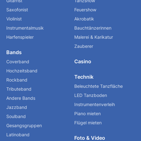
Gitarrist
Tanzshow
Saxofonist
Feuershow
Violinist
Akrobatik
Instrumentalmusik
Bauchtänzerinnen
Harfenspieler
Malerei & Karikatur
Zauberer
Bands
Casino
Coverband
Hochzeitsband
Technik
Rockband
Beleuchtete Tanzfläche
Tributeband
LED Tanzboden
Andere Bands
Instrumentenverleih
Jazzband
Piano mieten
Soulband
Flügel mieten
Gesangsgruppen
Latinoband
Foto & Video