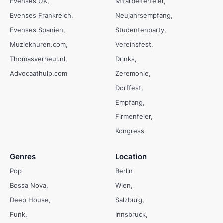
Evenses UK
Mitarbeiterfeier
Evenses Frankreich
Neujahrsempfang
Evenses Spanien
Studentenparty
Muziekhuren.com
Vereinsfest
Thomasverheul.nl
Drinks
Advocaathulp.com
Zeremonie
Dorffest
Empfang
Firmenfeier
Kongress
Genres
Location
Pop
Berlin
Bossa Nova
Wien
Deep House
Salzburg
Funk
Innsbruck