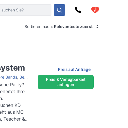
Sortieren nach:
Relevanteste zuerst
system
Preis auf Anfrage
re Bands
,
Bekannte DJs
,
Bekannte Künstler
,
Bekannte Bands
,
Urban 
Preis & Verfügbarkeit
ische Party?
anfragen
leitet Ihre
n.
chen KD
eht aus MC
, Teacher &
tglieder...