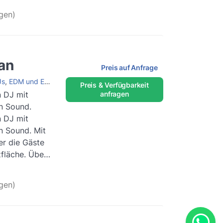
gen)
an
Preis auf Anfrage
Js
,
EDM und Elektro DJs
,
Urban / Latino / Top 40 DJ
Preis & Verfügbarkeit
n DJ mit
anfragen
en Sound.
n DJ mit
n Sound. Mit
er die Gäste
fläche. Über
eiterlesen
gen)