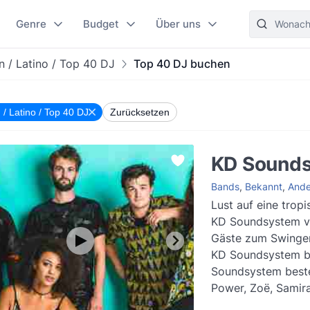
Genre
Budget
Über uns
 / Latino / Top 40 DJ
Top 40 DJ buchen
 / Latino / Top 40 DJ
Zurücksetzen
KD Sound
Bands
,
Bekannt
,
Ande
Lust auf eine trop
KD Soundsystem ver
Gäste zum Swinge
KD Soundsystem bu
Soundsystem best
Power, Zoë, Samira
Addik. Diese fünf Mi