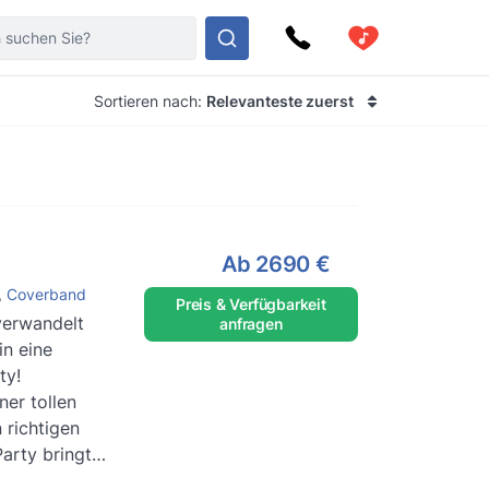
Sortieren nach:
Relevanteste zuerst
Ab
2690 €
,
Coverband
Preis & Verfügbarkeit
verwandelt
anfragen
in eine
ty!
ner tollen
 richtigen
arty bringt?
enau die...