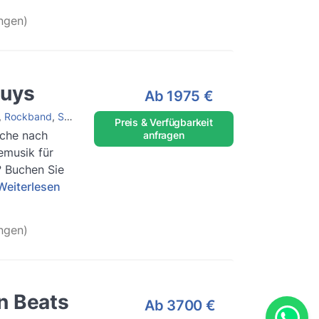
ngen)
Guys
Ab
1975 €
,
Rockband
,
Soulband
,
Jazzband
,
Hochzeitsband
Preis & Verfügbarkeit
uche nach
anfragen
emusik für
? Buchen Sie
Weiterlesen
ngen)
n Beats
Ab
3700 €