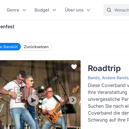
Genre
Budget
Über uns
enfest
e Bands
Zurücksetzen
Roadtrip
Bands
,
Andere Bands
Diese Coverband 
Ihre Veranstaltung 
unvergessliche Par
Suchen Sie nach ei
Coverband die den
Schwung auf Ihre P
Dann ist Roadtrip g