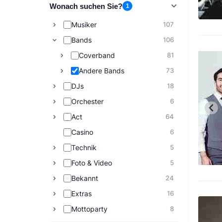
Wonach suchen Sie?
1
Musiker
107
Bands
106
Coverband
81
Andere Bands
73
DJs
18
Orchester
6
Act
64
Casino
6
Technik
5
Foto & Video
5
Bekannt
24
Extras
16
Mottoparty
8