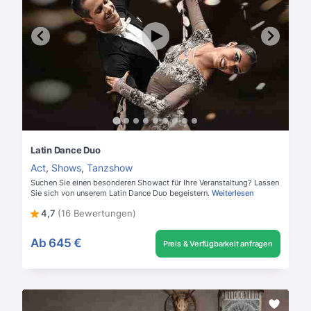
Latin Dance Duo
Act
,
Shows
,
Tanzshow
Suchen Sie einen besonderen Showact für Ihre Veranstaltung? Lassen
Sie sich von unserem Latin Dance Duo begeistern.
Weiterlesen
4,7
(16 Bewertungen)
Ab
645 €
Preis & Verfügbarkeit anfragen