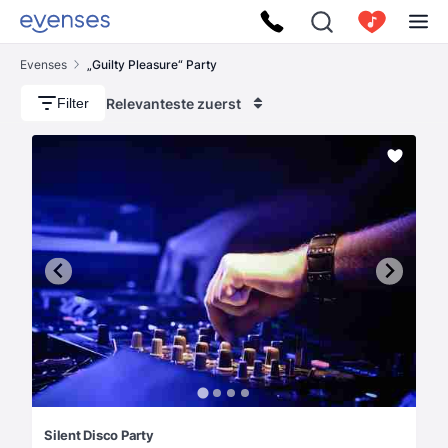
Evenses
„Guilty Pleasure“ Party
Relevanteste zuerst
Filter
Silent Disco Party