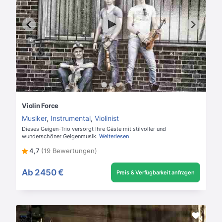
Violin Force
Musiker
,
Instrumental
,
Violinist
Dieses Geigen-Trio versorgt Ihre Gäste mit stilvoller und
wunderschöner Geigenmusik.
Weiterlesen
4,7
(19 Bewertungen)
Ab
2450 €
Preis & Verfügbarkeit anfragen