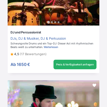
DJ und Percussionist
DJs
,
DJ & Musiker
,
DJ & Perkussion
Schwungvolle Drums und ein Top-DJ: Dieser Act mit rhythmischen
Beats weiß zu unterhalten.
Weiterlesen
4,5
(17 Bewertungen)
Ab
1650 €
Preis & Verfügbarkeit anfragen