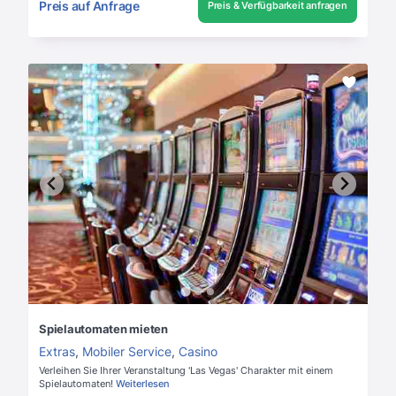
Preis auf Anfrage
Preis & Verfügbarkeit anfragen
Spielautomaten mieten
Extras
,
Mobiler Service
,
Casino
Verleihen Sie Ihrer Veranstaltung 'Las Vegas' Charakter mit einem
Spielautomaten!
Weiterlesen