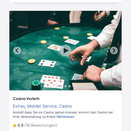
Casino Verleih
Extras
,
Mobiler Service
,
Casino
Anstatt dass Sie ins Casino gehen müssen, kommt das Casino bei
Ihrer Veranstaltung zu Ihnen!
Weiterlesen
4,9
(16 Bewertungen)