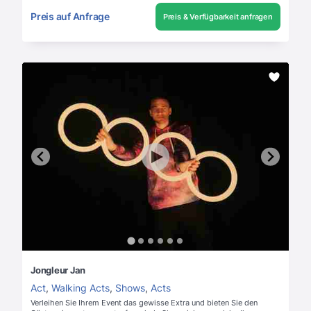
Preis auf Anfrage
Preis & Verfügbarkeit anfragen
Jongleur Jan
Act
,
Walking Acts
,
Shows
,
Acts
Verleihen Sie Ihrem Event das gewisse Extra und bieten Sie den