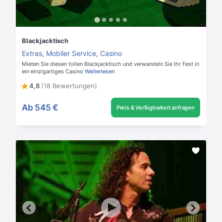
Blackjacktisch
Extras
,
Mobiler Service
,
Casino
Mieten Sie diesen tollen Blackjacktisch und verwandeln Sie Ihr Fest in
ein einzigartiges Casino
Weiterlesen
4,8
(18 Bewertungen)
Ab
545 €
Preis & Verfügbarkeit anfragen