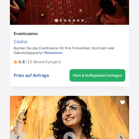
Eventcasino
Casino
Buchen Sie das Eventcasino für Ihre Firmenfeier, Hochzeit oder
Geburtstagsparty!
Weiterlesen
4,8
(20 Bewertungen)
Preis auf Anfrage
Preis & Verfügbarkeit anfragen