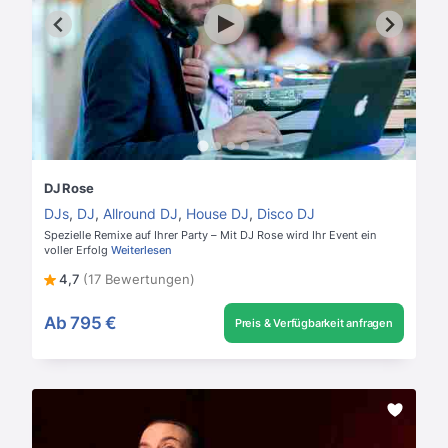
DJ Rose
DJs
,
DJ
,
Allround DJ
,
House DJ
,
Disco DJ
Spezielle Remixe auf Ihrer Party – Mit DJ Rose wird Ihr Event ein
voller Erfolg
Weiterlesen
4,7
(17 Bewertungen)
Ab
795 €
Preis & Verfügbarkeit anfragen