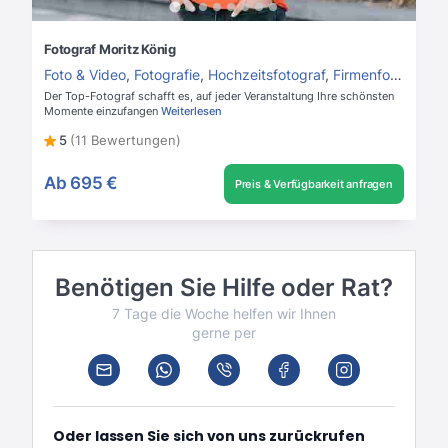
Fotograf Moritz König
Foto & Video
,
Fotografie
,
Hochzeitsfotograf
,
Firmenfotograf
Der Top-Fotograf schafft es, auf jeder Veranstaltung Ihre schönsten
Momente einzufangen
Weiterlesen
5
(11 Bewertungen)
Ab
695 €
Preis & Verfügbarkeit anfragen
Benötigen Sie Hilfe oder Rat?
7 Tage die Woche helfen wir Ihnen
gerne per
Oder lassen Sie sich von uns zurückrufen