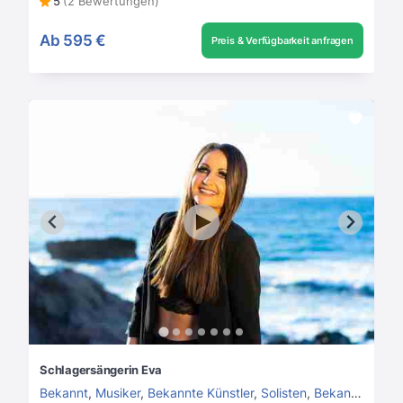
5
(2 Bewertungen)
Ab
595 €
Preis & Verfügbarkeit anfragen
Schlagersängerin Eva
Bekannt
,
Musiker
,
Bekannte Künstler
,
Solisten
,
Bekannte Sängerinnen