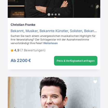
Christian Franke
Bekannt
,
Musiker
,
Bekannte Künstler
,
Solisten
,
Bekannte Sänger
Suchen Sie nach einem unvergesslichen musikalischen Highlight für
Ihre Veranstaltung? Der Schlagerstar mit der Ausnahmestimme
vervollständigt Ihre Feier!
Weiterlesen
4,9
(7 Bewertungen)
Ab
2200 €
Preis & Verfügbarkeit anfragen