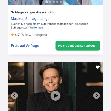
Schlagersänger Alessandro
Musiker
,
Schlagersänger
Suchen Sie nach einem aufstrebenden italienisch-deutschen
Schlagerstar?
Weiterlesen
4,7
(8 Bewertungen)
Preis auf Anfrage
Preis & Verfügbarkeit anfragen