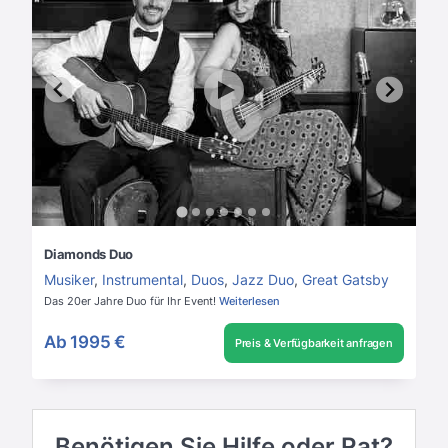
Diamonds Duo
Musiker
,
Instrumental
,
Duos
,
Jazz Duo
,
Great Gatsby
Das 20er Jahre Duo für Ihr Event!
Weiterlesen
Ab
1995 €
Preis & Verfügbarkeit anfragen
Benötigen Sie Hilfe oder Rat?