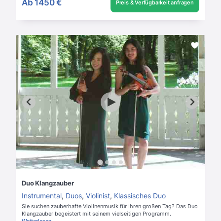
Ab
1450 €
Preis & Verfügbarkeit anfragen
Duo Klangzauber
Instrumental
,
Duos
,
Violinist
,
Klassisches Duo
Sie suchen zauberhafte Violinenmusik für Ihren großen Tag? Das Duo
Klangzauber begeistert mit seinem vielseitigen Programm.
Weiterlesen