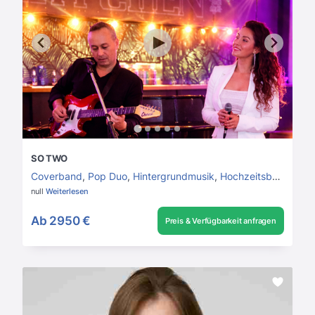
SO TWO
Coverband
,
Pop Duo
,
Hintergrundmusik
,
Hochzeitsband
null
Weiterlesen
Ab
2950 €
Preis & Verfügbarkeit anfragen