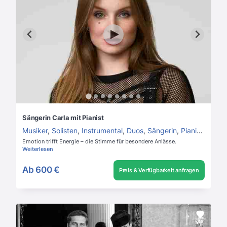
Sängerin Carla mit Pianist
Musiker
,
Solisten
,
Instrumental
,
Duos
,
Sängerin
,
Pianist
,
Pop D
Emotion trifft Energie – die Stimme für besondere Anlässe.
Weiterlesen
Ab
600 €
Preis & Verfügbarkeit anfragen