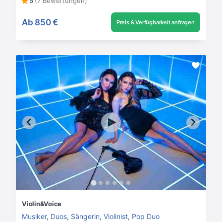
5
(7 Bewertungen)
Ab
850 €
Preis & Verfügbarkeit anfragen
Violin&Voice
Musiker
,
Duos
,
Sängerin
,
Violinist
,
Pop Duo