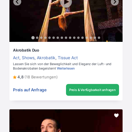
Akrobatik Duo
Act
,
Shows
,
Akrobatik
,
Tissue Act
Lassen Sie sich von der Beweglichkeit und Eleganz der Luft- und
Bodenakrobaten begeistern!
Weiterlesen
4,8
(18 Bewertungen)
Preis auf Anfrage
Preis & Verfügbarkeit anfragen