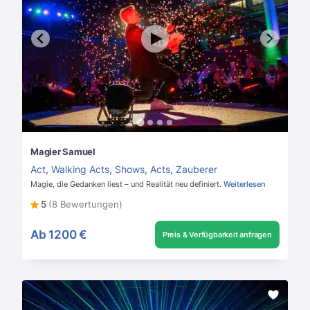
Magier Samuel
Act
,
Walking Acts
,
Shows
,
Acts
,
Zauberer
Magie, die Gedanken liest – und Realität neu definiert.
Weiterlesen
5
(8 Bewertungen)
Ab
1200 €
Preis & Verfügbarkeit anfragen