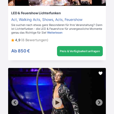
LED & Feuershow Lichterfunken
Act
,
Walking Acts
,
Shows
,
Acts
,
Feuershow
Sie suchen nach etwas ganz Besonderen für Ihre Veranstaltung? Dann
ist Lichterfunken - die LED & Feuershow für unvergessliche Momente
genau das Richtige für Sie!
Weiterlesen
4,9
(6 Bewertungen)
Ab
850 €
Preis & Verfügbarkeit anfragen