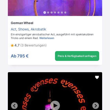
German Wheel
Act
,
Shows
,
Akrobatik
Ein einzigartiger akrobatischer Act, ausgeführt mit spektakulären
Tricks und einem Rad.
Weiterlesen
4,7
(3 Bewertungen)
Ab
795 €
Preis & Verfügbarkeit anfragen