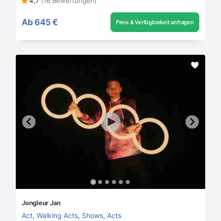
4,7
(16 Bewertungen)
Ab
645 €
Preis & Verfügbarkeit anfragen
Jongleur Jan
Act
,
Walking Acts
,
Shows
,
Acts