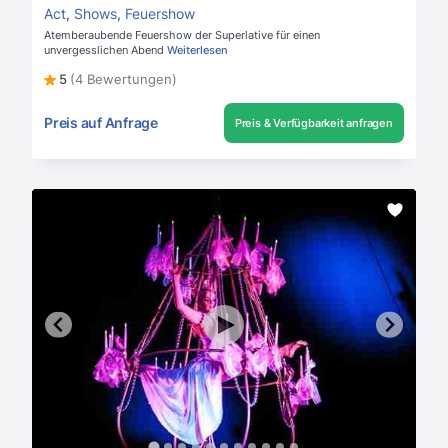
Act
,
Shows
,
Feuershow
Atemberaubende Feuershow der Superlative für einen
unvergesslichen Abend
Weiterlesen
5
(4 Bewertungen)
Preis auf Anfrage
Preis & Verfügbarkeit anfragen