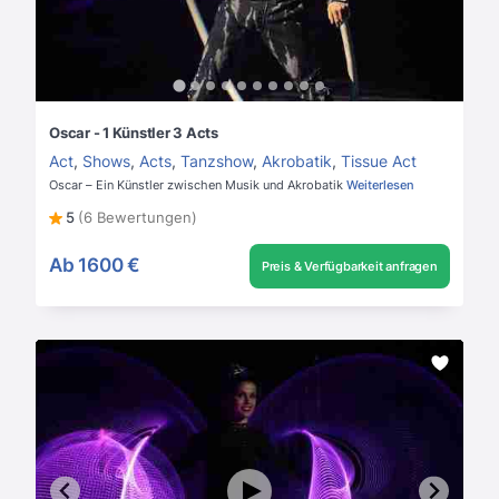
Oscar - 1 Künstler 3 Acts
Act
,
Shows
,
Acts
,
Tanzshow
,
Akrobatik
,
Tissue Act
Oscar – Ein Künstler zwischen Musik und Akrobatik
Weiterlesen
5
(6 Bewertungen)
Ab
1600 €
Preis & Verfügbarkeit anfragen