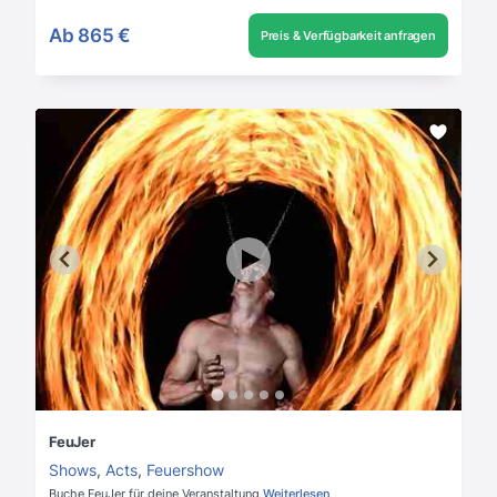
Ab
865 €
Preis & Verfügbarkeit anfragen
FeuJer
Shows
,
Acts
,
Feuershow
Buche FeuJer für deine Veranstaltung
Weiterlesen