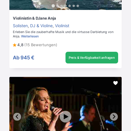
Violinistin & DJane Anja
Solisten
,
DJ & Violine
,
Violinist
Erleben Sie die zauberhafte Musik und die virtuose Darbietung von
Anja.
Weiterlesen
4,8
(15 Bewertungen)
Ab
945 €
Preis & Verfügbarkeit anfragen