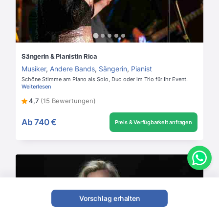
Sängerin & Pianistin Rica
Musiker
,
Andere Bands
,
Sängerin
,
Pianist
Schöne Stimme am Piano als Solo, Duo oder im Trio für Ihr Event.
Weiterlesen
4,7
(15 Bewertungen)
Ab
740 €
Preis & Verfügbarkeit anfragen
Vorschlag erhalten