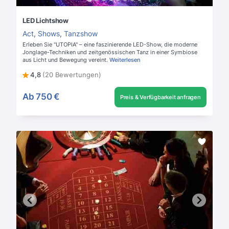
LED Lichtshow
Act
,
Shows
,
Tanzshow
Erleben Sie "UTOPIA" – eine faszinierende LED-Show, die moderne
Jonglage-Techniken und zeitgenössischen Tanz in einer Symbiose
aus Licht und Bewegung vereint.
Weiterlesen
4,8
(20 Bewertungen)
Ab
750 €
Preis & Verfügbarkeit anfragen