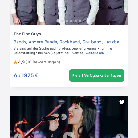
The Fine Guys
Bands
,
Andere Bands
,
Rockband
,
Soulband
,
Jazzband
,
Hoch
Sie sind auf der Suche nach professioneller Livemusik für Ihre
Veranstaltung? Buchen Sie jetzt bei Evenses!
Weiterlesen
4,9
(16 Bewertungen)
Ab
1975 €
Preis & Verfügbarkeit anfragen