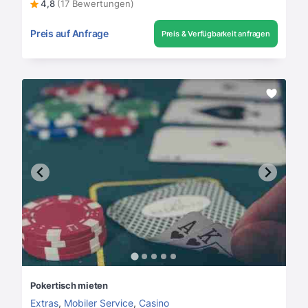
4,8
(17 Bewertungen)
Preis auf Anfrage
Preis & Verfügbarkeit anfragen
Pokertisch mieten
Extras
,
Mobiler Service
,
Casino