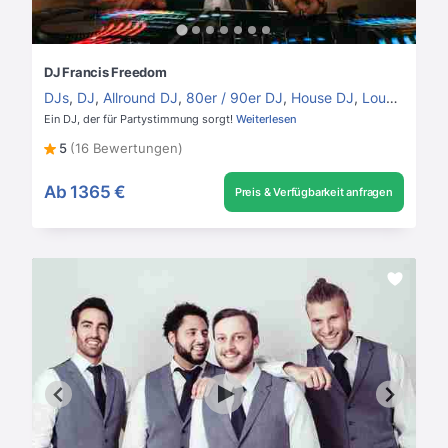
DJ Francis Freedom
DJs
,
DJ
,
Allround DJ
,
80er / 90er DJ
,
House DJ
,
Lounge DJ
Ein DJ, der für Partystimmung sorgt!
Weiterlesen
5
(16 Bewertungen)
Ab
1365 €
Preis & Verfügbarkeit anfragen