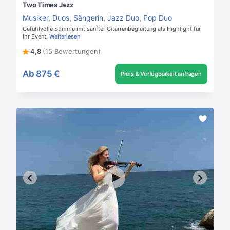
Two Times Jazz
Musiker
,
Duos
,
Sängerin
,
Jazz Duo
,
Pop Duo
Gefühlvolle Stimme mit sanfter Gitarrenbegleitung als Highlight für
Ihr Event.
Weiterlesen
4,8
(15 Bewertungen)
Ab
875 €
Preis & Verfügbarkeit anfragen