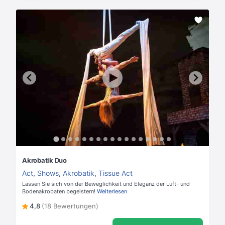
Akrobatik Duo
Act
,
Shows
,
Akrobatik
,
Tissue Act
Lassen Sie sich von der Beweglichkeit und Eleganz der Luft- und
Bodenakrobaten begeistern!
Weiterlesen
4,8
(18 Bewertungen)