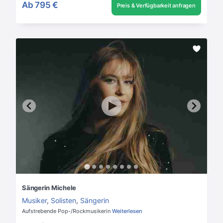
Ab
795 €
Preis & Verfügbarkeit anfragen
Sängerin Michele
Musiker
,
Solisten
,
Sängerin
Aufstrebende Pop-/Rockmusikerin
Weiterlesen