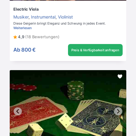
Electric Viola
Musiker
,
Instrumental
,
Violinist
Diese Geigerin bringt Eleganz und Schwung in jedes Event.
Weiterlesen
4,9
(18 Bewertungen)
Ab
800 €
Preis & Verfügbarkeit anfragen