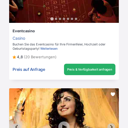
Eventcasino
Casino
Buchen Sie das Eventcasino für Ihre Firmenfeier, Hochzeit oder
Geburtstagsparty!
Weiterlesen
4,8
(20 Bewertungen)
Preis auf Anfrage
Preis & Verfügbarkeit anfragen