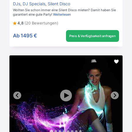
DJs
,
DJ Specials
,
Silent Disco
Wollten Sie schon immer eine Silent Disco mieten? Damit haben Sie
garantiert eine gute Party!
Weiterlesen
4,8
(20 Bewertungen)
Ab
1495 €
Preis & Verfügbarkeit anfragen