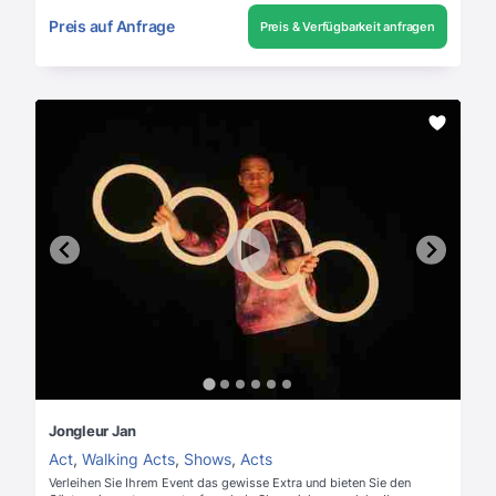
Preis auf Anfrage
Preis & Verfügbarkeit anfragen
Jongleur Jan
Act
,
Walking Acts
,
Shows
,
Acts
Verleihen Sie Ihrem Event das gewisse Extra und bieten Sie den