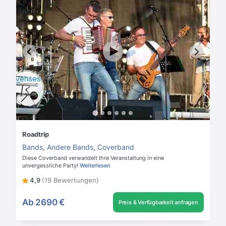
Roadtrip
Bands
,
Andere Bands
,
Coverband
Diese Coverband verwandelt Ihre Veranstaltung in eine
unvergessliche Party!
Weiterlesen
4,9
(19 Bewertungen)
Ab
2690 €
Preis & Verfügbarkeit anfragen