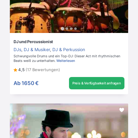
DJ und Percussionist
DJs
,
DJ & Musiker
,
DJ & Perkussion
Schwungvolle Drums und ein Top-DJ: Dieser Act mit rhythmischen
Beats weiß zu unterhalten.
Weiterlesen
4,5
(17 Bewertungen)
Ab
1650 €
Preis & Verfügbarkeit anfragen