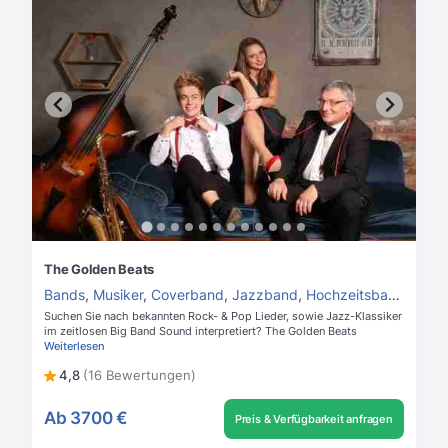
The Golden Beats
Bands
,
Musiker
,
Coverband
,
Jazzband
,
Hochzeitsband
Suchen Sie nach bekannten Rock- & Pop Lieder, sowie Jazz-Klassiker
im zeitlosen Big Band Sound interpretiert? The Golden Beats
Weiterlesen
4,8
(16 Bewertungen)
Ab
3700 €
Preis & Verfügbarkeit anfragen