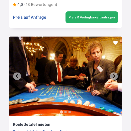
4,8
(18 Bewertungen)
Preis auf Anfrage
Preis & Verfügbarkeit anfragen
Roulettetafel mieten