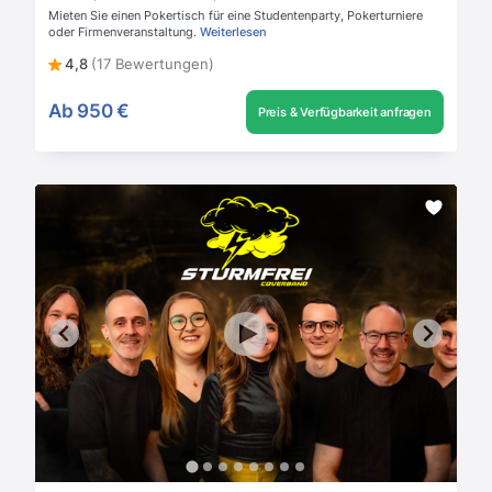
Mieten Sie einen Pokertisch für eine Studentenparty, Pokerturniere
oder Firmenveranstaltung.
Weiterlesen
4,8
(17 Bewertungen)
Ab
950 €
Preis & Verfügbarkeit anfragen