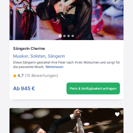
Sängerin Cherine
Musiker
,
Solisten
,
Sängerin
Diese Sängerin gestaltet Ihre Feier nach Ihren Wünschen und sorgt für
die passende Musik.
Weiterlesen
4,7
(15 Bewertungen)
Ab
945 €
Preis & Verfügbarkeit anfragen