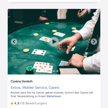
Casino Verleih
Extras
,
Mobiler Service
,
Casino
Anstatt dass Sie ins Casino gehen müssen, kommt das Casino bei
Ihrer Veranstaltung zu Ihnen!
Weiterlesen
4,9
(16 Bewertungen)