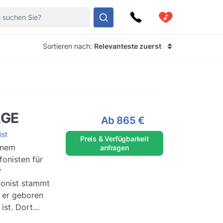
Sortieren nach:
Relevanteste zuerst
AGE
Ab
865 €
ist
Preis & Verfügbarkeit
inem
anfragen
onisten für
?
onist stammt
 er geboren
ist. Dort
musikalische