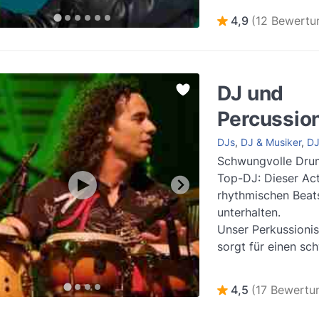
E...
Weiterlesen
4,9
(12 Bewertu
DJ und
Percussion
DJs
,
DJ & Musiker
,
DJ
Schwungvolle Drum
Top-DJ: Dieser Act
rhythmischen Beat
unterhalten.
Unser Perkussioni
sorgt für einen sc
Liveauftritt! An di
besonderen Act mi.
4,5
(17 Bewertu
Weiterlesen