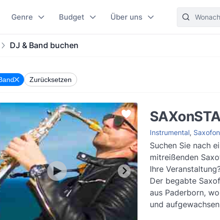
Genre
Budget
Über uns
DJ & Band buchen
Band
Zurücksetzen
SAXonST
Instrumental
,
Saxofon
Suchen Sie nach e
mitreißenden Saxof
Ihre Veranstaltung
Der begabte Saxof
aus Paderborn, wo
und aufgewachsen 
sammelte er erste 