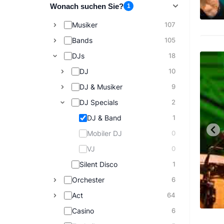
Wonach suchen Sie?
1
Musiker
107
Bands
105
DJs
18
DJ
10
DJ & Musiker
9
DJ Specials
2
DJ & Band
1
Mobiler DJ
0
VJ
0
Silent Disco
1
Orchester
6
Act
64
Casino
6