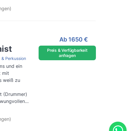
ngen)
Ab
1650 €
ist
Preis & Verfügbarkeit
anfragen
 & Perkussion
s und ein
 mit
s weiß zu
st (Drummer)
hwungvollen
esen
..
ngen)