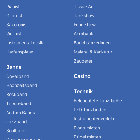
Pianist
Tissue Act
Gitarrist
Tanzshow
Saxofonist
Feuershow
Violinist
Akrobatik
Instrumentalmusik
Bauchtänzerinnen
Harfenspieler
Malerei & Karikatur
Zauberer
Bands
Casino
Coverband
Hochzeitsband
Technik
Rockband
Beleuchtete Tanzfläche
Tributeband
LED Tanzboden
Andere Bands
Instrumentenverleih
Jazzband
Piano mieten
Soulband
Flügel mieten
Gesangsgruppen