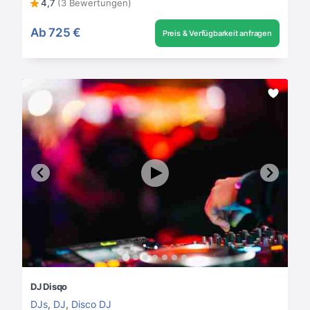
4,7
(3 Bewertungen)
Ab
725 €
Preis & Verfügbarkeit anfragen
DJ Disqo
DJs
,
DJ
,
Disco DJ