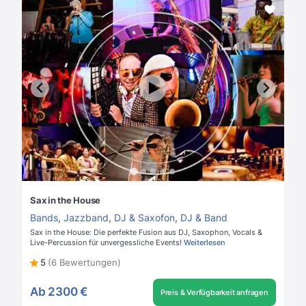
Sax in the House
Bands
,
Jazzband
,
DJ & Saxofon
,
DJ & Band
Sax in the House: Die perfekte Fusion aus DJ, Saxophon, Vocals &
Live-Percussion für unvergessliche Events!
Weiterlesen
5
(6 Bewertungen)
Ab
2300 €
Preis & Verfügbarkeit anfragen