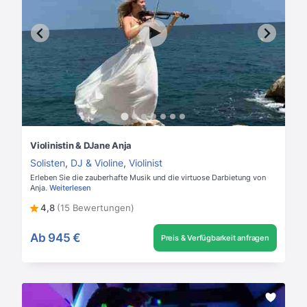
Violinistin & DJane Anja
Solisten
,
DJ & Violine
,
Violinist
Erleben Sie die zauberhafte Musik und die virtuose Darbietung von
Anja.
Weiterlesen
4,8
(15 Bewertungen)
Ab
945 €
Preis & Verfügbarkeit anfragen