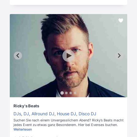
Ricky's Beats
DJs
,
DJ
,
Allround DJ
,
House DJ
,
Disco DJ
Suchen Sie nach einem Unvergesslichem Abend? Ricky’s Beats macht
jedes Event zu etwas ganz Besonderem. Hier bei Evenses buchen.
Weiterlesen