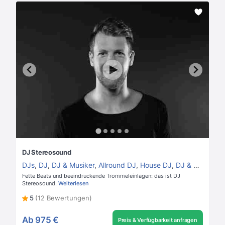
DJ Stereosound
DJs
,
DJ
,
DJ & Musiker
,
Allround DJ
,
House DJ
,
DJ & Perkussion
Fette Beats und beeindruckende Trommeleinlagen: das ist DJ
Stereosound.
Weiterlesen
5
(12 Bewertungen)
Ab
975 €
Preis & Verfügbarkeit anfragen