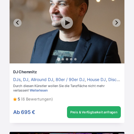
DJ Chemnitz
DJs
,
DJ
,
Allround DJ
,
80er / 90er DJ
,
House DJ
,
Disco DJ
Durch diesen Künstler wollen Sie die Tanzfläche nicht mehr
verlassen!
Weiterlesen
5
(6 Bewertungen)
Ab
695 €
Preis & Verfügbarkeit anfragen