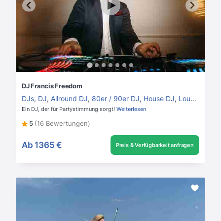
DJ Francis Freedom
DJs
,
DJ
,
Allround DJ
,
80er / 90er DJ
,
House DJ
,
Lounge DJ
Ein DJ, der für Partystimmung sorgt!
Weiterlesen
5
(16 Bewertungen)
Ab
1365 €
Preis & Verfügbarkeit anfragen