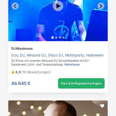
DJ Maximuss
DJs
,
DJ
,
Allround DJ
,
Disco DJ
,
Mottoparty
,
Halloween
DJ Show mit unserem Allround DJ, Komplettpaket mit DJ-
Equipment, Licht- und Tonausstattung.
Weiterlesen
4,9
(10 Bewertungen)
Ab
645 €
Preis & Verfügbarkeit anfragen