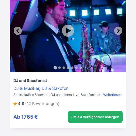
DJ und Saxofonist
DJ & Musiker
,
DJ & Saxofon
Spektakuläre Show mit DJ und einem Live-Saxofonisten!
Weiterlesen
4,9
(12 Bewertungen)
Ab
1765 €
Preis & Verfügbarkeit anfragen