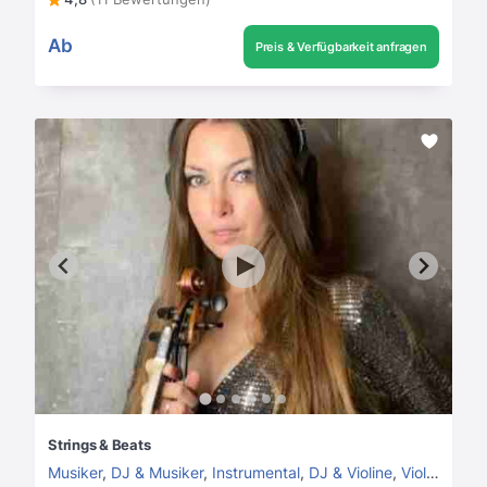
Ab
Preis & Verfügbarkeit anfragen
Strings & Beats
Musiker
,
DJ & Musiker
,
Instrumental
,
DJ & Violine
,
Violinist