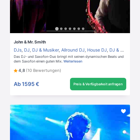
John & Mr. Smith
DJs
,
DJ
,
DJ & Musiker
,
Allround DJ
,
House DJ
,
DJ & Saxofon
Das DJ- und Saxofon-Duo bringt mit seinen dynamischen Beats und
dem Saxofon einen guten Mix.
Weiterlesen
4,8
(10 Bewertungen)
Ab
1595 €
Preis & Verfügbarkeit anfragen