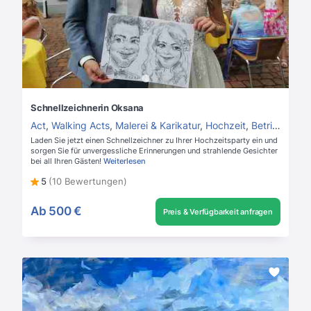
Schnellzeichnerin Oksana
Act
,
Walking Acts
,
Malerei & Karikatur
,
Hochzeit
,
Betriebsfeier
Laden Sie jetzt einen Schnellzeichner zu Ihrer Hochzeitsparty ein und
sorgen Sie für unvergessliche Erinnerungen und strahlende Gesichter
bei all Ihren Gästen!
Weiterlesen
5
(10 Bewertungen)
Ab
500 €
Preis & Verfügbarkeit anfragen