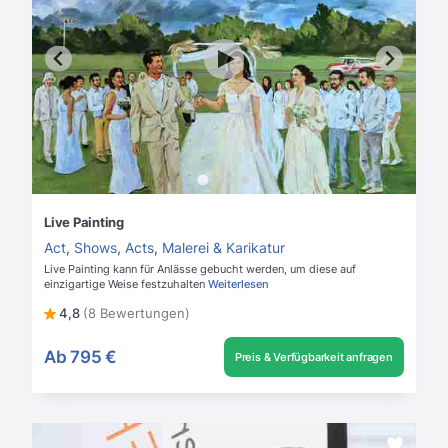
Live Painting
Act
,
Shows
,
Acts
,
Malerei & Karikatur
Live Painting kann für Anlässe gebucht werden, um diese auf
einzigartige Weise festzuhalten
Weiterlesen
4,8
(8 Bewertungen)
Ab
795 €
Preis & Verfügbarkeit anfragen