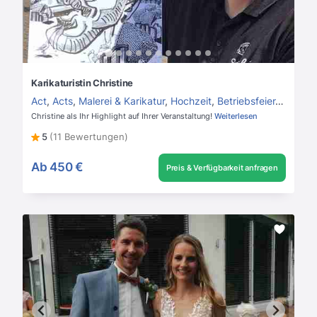
Karikaturistin Christine
Act
,
Acts
,
Malerei & Karikatur
,
Hochzeit
,
Betriebsfeier
,
Private
Christine als Ihr Highlight auf Ihrer Veranstaltung!
Weiterlesen
5
(11 Bewertungen)
Ab
450 €
Preis & Verfügbarkeit anfragen