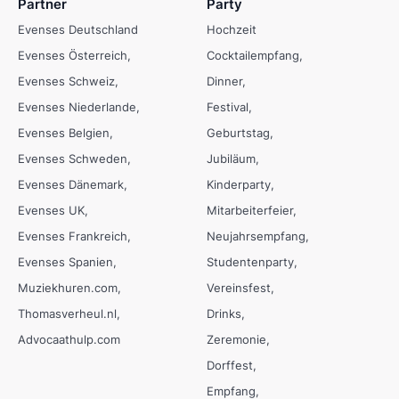
Partner
Party
Evenses Deutschland
Hochzeit
Evenses Österreich
Cocktailempfang
Evenses Schweiz
Dinner
Evenses Niederlande
Festival
Evenses Belgien
Geburtstag
Evenses Schweden
Jubiläum
Evenses Dänemark
Kinderparty
Evenses UK
Mitarbeiterfeier
Evenses Frankreich
Neujahrsempfang
Evenses Spanien
Studentenparty
Muziekhuren.com
Vereinsfest
Thomasverheul.nl
Drinks
Advocaathulp.com
Zeremonie
Dorffest
Empfang