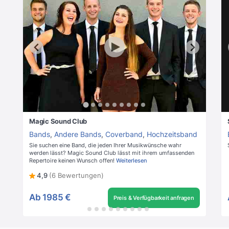
Magic Sound Club
Bands
,
Andere Bands
,
Coverband
,
Hochzeitsband
Sie suchen eine Band, die jeden Ihrer Musikwünsche wahr
werden lässt? Magic Sound Club lässt mit ihrem umfassenden
Repertoire keinen Wunsch offen!
Weiterlesen
4,9
(6 Bewertungen)
Ab
1985 €
Preis & Verfügbarkeit anfragen