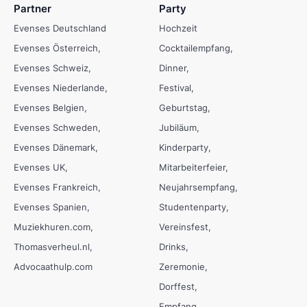
Partner
Party
Evenses Deutschland
Hochzeit
Evenses Österreich
Cocktailempfang
Evenses Schweiz
Dinner
Evenses Niederlande
Festival
Evenses Belgien
Geburtstag
Evenses Schweden
Jubiläum
Evenses Dänemark
Kinderparty
Evenses UK
Mitarbeiterfeier
Evenses Frankreich
Neujahrsempfang
Evenses Spanien
Studentenparty
Muziekhuren.com
Vereinsfest
Thomasverheul.nl
Drinks
Advocaathulp.com
Zeremonie
Dorffest
Empfang