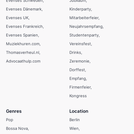
Evenses Schweden
Jubiläum
Evenses Dänemark
Kinderparty
Evenses UK
Mitarbeiterfeier
Evenses Frankreich
Neujahrsempfang
Evenses Spanien
Studentenparty
Muziekhuren.com
Vereinsfest
Thomasverheul.nl
Drinks
Advocaathulp.com
Zeremonie
Dorffest
Empfang
Firmenfeier
Kongress
Genres
Location
Pop
Berlin
Bossa Nova
Wien