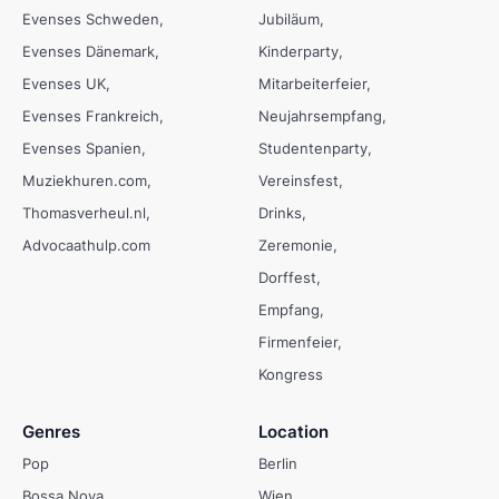
Evenses Schweden
Jubiläum
Evenses Dänemark
Kinderparty
Evenses UK
Mitarbeiterfeier
Evenses Frankreich
Neujahrsempfang
Evenses Spanien
Studentenparty
Muziekhuren.com
Vereinsfest
Thomasverheul.nl
Drinks
Advocaathulp.com
Zeremonie
Dorffest
Empfang
Firmenfeier
Kongress
Genres
Location
Pop
Berlin
Bossa Nova
Wien