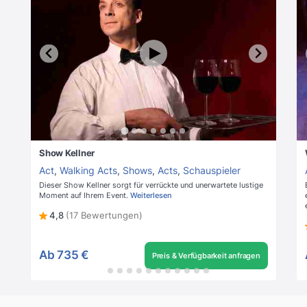
Show Kellner
Act
,
Walking Acts
,
Shows
,
Acts
,
Schauspieler
Dieser Show Kellner sorgt für verrückte und unerwartete lustige
Moment auf Ihrem Event.
Weiterlesen
4,8
(17 Bewertungen)
Ab
735 €
Preis & Verfügbarkeit anfragen