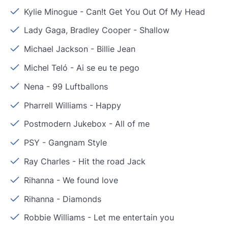
Kylie Minogue
-
Can!t Get You Out Of My Head
Lady Gaga, Bradley Cooper
-
Shallow
Michael Jackson
-
Billie Jean
Michel Teló
-
Ai se eu te pego
Nena
-
99 Luftballons
Pharrell Williams
-
Happy
Postmodern Jukebox
-
All of me
PSY
-
Gangnam Style
Ray Charles
-
Hit the road Jack
Rihanna
-
We found love
Rihanna
-
Diamonds
Robbie Williams
-
Let me entertain you