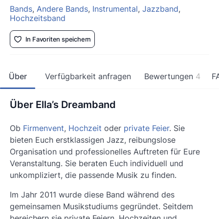
Bands
,
Andere Bands
,
Instrumental
,
Jazzband
,
Hochzeitsband
In Favoriten speichern
Über
Verfügbarkeit anfragen
Bewertungen
4
F
Über Ella’s Dreamband
Ob
Firmenvent
,
Hochzeit
oder
private Feier
. Sie
bieten Euch erstklassigen Jazz, reibungslose
Organisation und professionelles Auftreten für Eure
Veranstaltung. Sie beraten Euch individuell und
unkompliziert, die passende Musik zu finden.
Im Jahr 2011 wurde diese Band während des
gemeinsamen Musikstudiums gegründet. Seitdem
bereichern sie private Feiern, Hochzeiten und