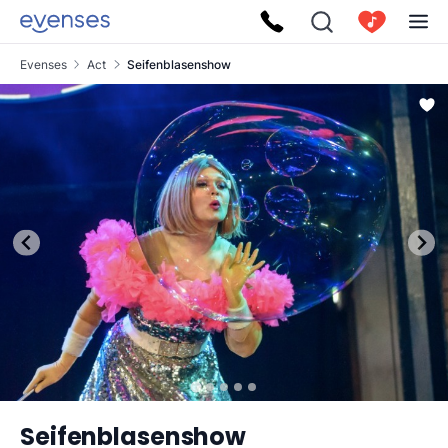
Evenses
Act
Seifenblasenshow
Seifenblasenshow