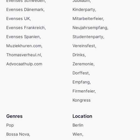
Evenses Schweden
Jubiläum
Evenses Dänemark
Kinderparty
Evenses UK
Mitarbeiterfeier
Evenses Frankreich
Neujahrsempfang
Evenses Spanien
Studentenparty
Muziekhuren.com
Vereinsfest
Thomasverheul.nl
Drinks
Advocaathulp.com
Zeremonie
Dorffest
Empfang
Firmenfeier
Kongress
Genres
Location
Pop
Berlin
Bossa Nova
Wien