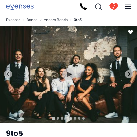
Evenses
Bands
Andere Bands
9to5
9to5