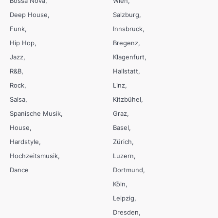
Bossa Nova
Wien
Deep House
Salzburg
Funk
Innsbruck
Hip Hop
Bregenz
Jazz
Klagenfurt
R&B
Hallstatt
Rock
Linz
Salsa
Kitzbühel
Spanische Musik
Graz
House
Basel
Hardstyle
Zürich
Hochzeitsmusik
Luzern
Dance
Dortmund
Köln
Leipzig
Dresden