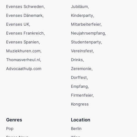
Evenses Schweden
Jubiläum
Evenses Dänemark
Kinderparty
Evenses UK
Mitarbeiterfeier
Evenses Frankreich
Neujahrsempfang
Evenses Spanien
Studentenparty
Muziekhuren.com
Vereinsfest
Thomasverheul.nl
Drinks
Advocaathulp.com
Zeremonie
Dorffest
Empfang
Firmenfeier
Kongress
Genres
Location
Pop
Berlin