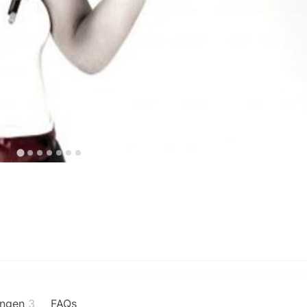
ngen
3
FAQs