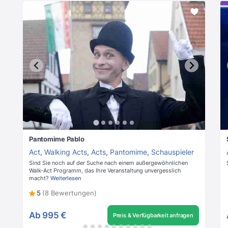
Pantomime Pablo
Act
,
Walking Acts
,
Acts
,
Pantomime
,
Schauspieler
Sind Sie noch auf der Suche nach einem außergewöhnlichen
Walk-Act Programm, das Ihre Veranstaltung unvergesslich
macht?
Weiterlesen
5
(8 Bewertungen)
Ab
995 €
Preis & Verfügbarkeit anfragen