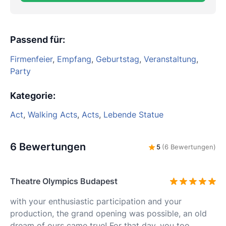
Passend für
:
Firmenfeier
,
Empfang
,
Geburtstag
,
Veranstaltung
,
Party
Kategorie
:
Act
,
Walking Acts
,
Acts
,
Lebende Statue
6 Bewertungen
5
(6 Bewertungen)
Theatre Olympics Budapest
with your enthusiastic participation and your
production, the grand opening was possible, an old
dream of ours came true! For that day, you too